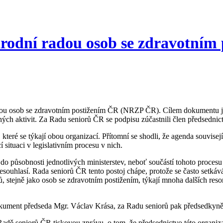
odní radou osob se zdravotním
u osob se zdravotním postižením ČR (NRZP ČR). Cílem dokumentu je 
čných aktivit. Za Radu seniorů ČR se podpisu zúčastnili člen předsed
teré se týkají obou organizací. Přítomní se shodli, že agenda souvisejí
 situaci v legislativním procesu v nich.
o působnosti jednotlivých ministerstev, neboť součástí tohoto proces
ouhlasí. Rada seniorů ČR tento postoj chápe, protože se často setká
, stejně jako osob se zdravotním postižením, týkají mnoha dalších resor
kument předseda Mgr. Václav Krása, za Radu seniorů pak předsedkyn
Radě seniorů ČR tiskovou zprávu, o tom, že předsednictvo této organiz