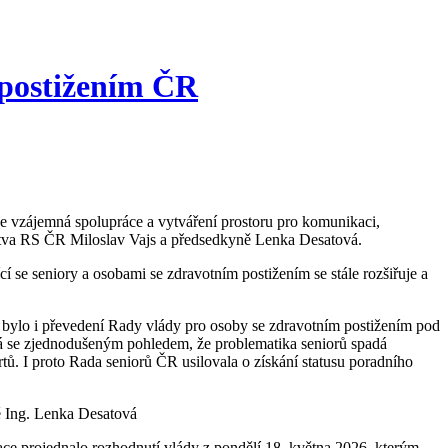
 postižením ČR
vzájemná spolupráce a vytváření prostoru pro komunikaci,
nictva RS ČR Miloslav Vajs a předsedkyně Lenka Desatová.
cí se seniory a osobami se zdravotním postižením se stále rozšiřuje a
u bylo i převedení Rady vlády pro osoby se zdravotním postižením pod
vá se zjednodušeným pohledem, že problematika seniorů spadá
tů. I proto Rada seniorů ČR usilovala o získání statusu poradního
ě Ing. Lenka Desatová
ace projednalo rozhodnutí vlády z pondělí 18. května 2026, kterým