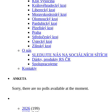
Kraj Vysočina
Královéhradecký kraj
Liberecký kraj
Moravskoslezský kraj
Olomoucký kraj
Pardubický kraj
Plzeňský kraj
Praha
Středočeský kraj
Ústecký kraj
Zlínský kraj
O nás
SLEDUJTE NÁS NA SOCIÁLNÍCH SÍTÍCH
Dárky, produkty RS ČR
Spolupracujeme
Kontakty
ANKETA
Sorry, there are no polls available at the moment.
2026
(199)