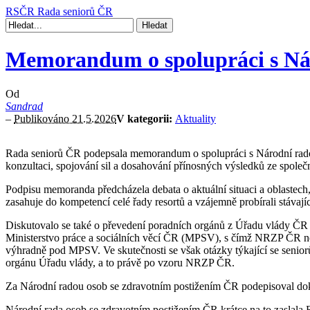
RSČR
Rada seniorů ČR
Memorandum o spolupráci s Nár
Od
Sandrad
–
Publikováno 21.5.2026
V kategorii:
Aktuality
Rada seniorů ČR podepsala memorandum o spolupráci s Národní rado
konzultaci, spojování sil a dosahování přínosných výsledků ze spole
Podpisu memoranda předcházela debata o aktuální situaci a oblastech, k
zasahuje do kompetencí celé řady resortů a vzájemně probírali stávající
Diskutovalo se také o převedení poradních orgánů z Úřadu vlády ČR d
Ministerstvo práce a sociálních věcí ČR (MPSV), s čímž NRZP ČR nes
výhradně pod MPSV. Ve skutečnosti se však otázky týkající se seniorů
orgánu Úřadu vlády, a to právě po vzoru NRZP ČR.
Za Národní radou osob se zdravotním postižením ČR podepisoval do
Národní rada osob se zdravotním postižením ČR krátce na to zaslala 