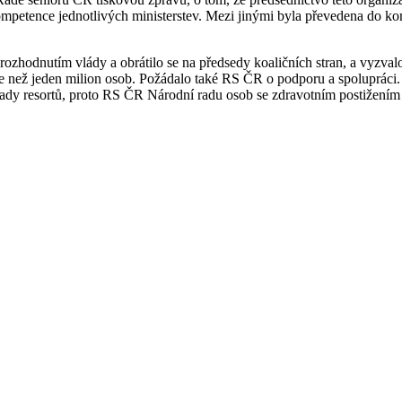
ompetence jednotlivých ministerstev. Mezi jinými byla převedena do ko
odnutím vlády a obrátilo se na předsedy koaličních stran, a vyzvalo j
více než jeden milion osob. Požádalo také RS ČR o podporu a spoluprác
lé řady resortů, proto RS ČR Národní radu osob se zdravotním postiže