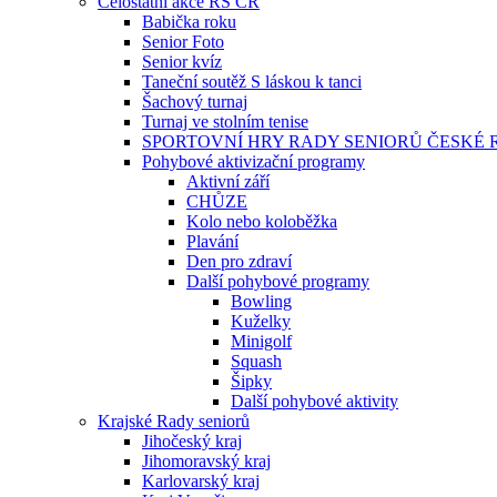
Celostátní akce RS ČR
Babička roku
Senior Foto
Senior kvíz
Taneční soutěž S láskou k tanci
Šachový turnaj
Turnaj ve stolním tenise
SPORTOVNÍ HRY RADY SENIORŮ ČESKÉ 
Pohybové aktivizační programy
Aktivní září
CHŮZE
Kolo nebo koloběžka
Plavání
Den pro zdraví
Další pohybové programy
Bowling
Kuželky
Minigolf
Squash
Šipky
Další pohybové aktivity
Krajské Rady seniorů
Jihočeský kraj
Jihomoravský kraj
Karlovarský kraj