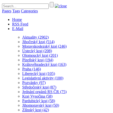
Pages
Tags
Categories
Home
RSS Feed
E-Mail
Aktuality
(2902)
Jihočeský kraj
(514)
Moravskoslezský kraj
(246)
Ústecký kraj
(208)
Olomoucký kraj
(201)
Plzeňský kraj
(194)
Královéhradecký kraj
(163)
Praha
(146)
Liberecký kraj
(105)
Legislativní aktivity
(100)
Pozvánky
(97)
Středočeský kraj
(87)
Jednání orgánů RS ČR
(75)
Kraj Vysočina
(58)
Pardubický kraj
(58)
Jihomoravský kraj
(50)
Zlínský kraj
(42)