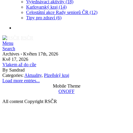
Vyjednávací aktivity
(18)
Karlovarský kraj
(14)
Celostátní akce Rady seniorů ČR
(12)
Tipy pro zdraví
(6)
RSČR
Menu
Search
Archives › Květen 17th, 2026
Kvě 17, 2026
Vlakem až do cíle
By
Sandrad
Categories:
Aktuality
,
Plzeňský kraj
Load more entries...
Mobile Theme
ON
OFF
All content Copyright RSČR