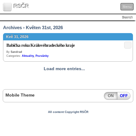
RSČR
Menu
Search
Archives › Květen 31st, 2026
Kvě 31, 2026
Babička roku Královéhradeckého kraje
By
Sandrad
Categories:
Aktuality
,
Pozvánky
Load more entries...
Mobile Theme
ON
OFF
All content Copyright RSČR