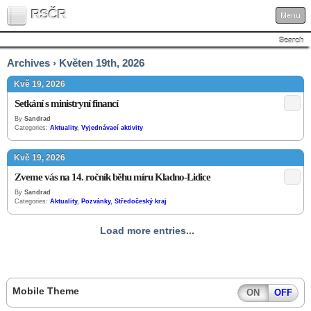
RSČR
Menu
Search
Archives › Květen 19th, 2026
Kvě 19, 2026
Setkání s ministryní financí
By
Sandrad
Categories:
Aktuality
,
Vyjednávací aktivity
Kvě 19, 2026
Zveme vás na 14. ročník běhu míru Kladno-Lidice
By
Sandrad
Categories:
Aktuality
,
Pozvánky
,
Středočeský kraj
Load more entries...
Mobile Theme
ON
OFF