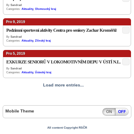
By
Sandrad
Categories:
Aktuality
,
Olomoucký kraj
Pro 9, 2019
Podzimní sportovní aktivity Centra pro seniory Zachar Kroměříž
By
Sandrad
Categories:
Aktuality
,
Zlínský kraj
Pro 5, 2019
EXKURZE SENIORŮ V LOKOMOTIVNÍM DEPU V ÚSTÍ N.L.
By
Sandrad
Categories:
Aktuality
,
Ústecký kraj
Load more entries...
Mobile Theme
ON
OFF
All content Copyright RSČR