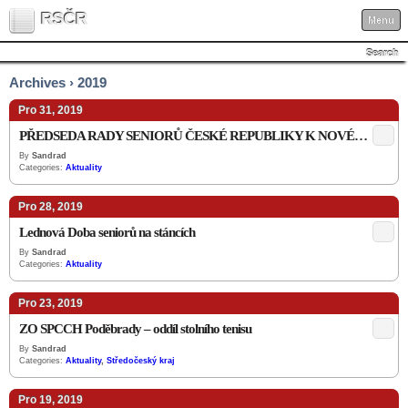
RSČR
Menu
Search
Archives › 2019
Pro 31, 2019
PŘEDSEDA RADY SENIORŮ ČESKÉ REPUBLIKY K NOVÉMU ROKU 2020
By
Sandrad
Categories:
Aktuality
Pro 28, 2019
Lednová Doba seniorů na stáncích
By
Sandrad
Categories:
Aktuality
Pro 23, 2019
ZO SPCCH Poděbrady – oddíl stolního tenisu
By
Sandrad
Categories:
Aktuality
,
Středočeský kraj
Pro 19, 2019