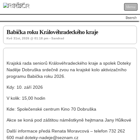
RSČR
Menu
Search
Babička roku Královéhradeckého kraje
Kvě 31st, 2026 @ 01:18 pm › Sandrad
Krajská rada seniorů Královéhradeckého kraje a spolek Doteky
Naděje Dobruška srdečně zvou na krajské kolo aktivizačního
programu Babička roku 2026.
Kdy: 10. září 2026
V kolik: 15,00 hodin
Kde: Společenské centrum Kino 70 Dobruška
Akce se koná pod záštitou náměstkyně hejtmana Jany Hůlkové
Další informace předá Renata Moravcová – telefon 732 262
600 mail doteky-nadeje@seznam.cz