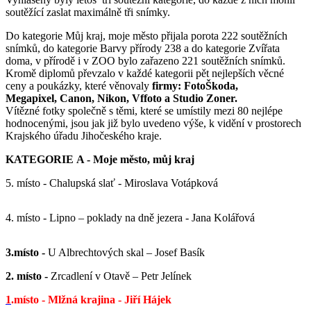
soutěžící zaslat maximálně tři snímky.
Do kategorie Můj kraj, moje město přijala porota 222 soutěžních
snímků, do kategorie Barvy přírody 238 a do kategorie Zvířata
doma, v přírodě i v ZOO bylo zařazeno 221 soutěžních snímků.
Kromě diplomů převzalo v každé kategorii pět nejlepších věcné
ceny a poukázky, které věnovaly
firmy: FotoŠkoda,
Megapixel, Canon, Nikon, Vffoto a Studio Zoner.
Vítězné fotky společně s těmi, které se umístily mezi 80 nejlépe
hodnocenými, jsou jak již bylo uvedeno výše, k vidění v prostorech
Krajského úřadu Jihočeského kraje.
KATEGORIE
A -
Moje město, můj kraj
5. místo - Chalupská slať - Miroslava Votápková
4. místo - Lipno – poklady na dně jezera - Jana Kolářová
3.místo -
U Albrechtových skal – Josef Basík
2. místo -
Zrcadlení v Otavě – Petr Jelínek
1
.místo - Mlžná krajina - Jiří Hájek