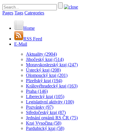
Pages
Tags
Categories
Home
RSS Feed
E-Mail
Aktuality
(2904)
Jihočeský kraj
(514)
Moravskoslezský kraj
(247)
Ústecký kraj
(208)
Olomoucký kraj
(201)
Plzeňský kraj
(194)
Královéhradecký kraj
(163)
Praha
(146)
Liberecký kraj
(105)
Legislativní aktivity
(100)
Pozvánky
(97)
Středočeský kraj
(87)
Jednání orgánů RS ČR
(75)
Kraj Vysočina
(58)
Pardubický kraj
(58)