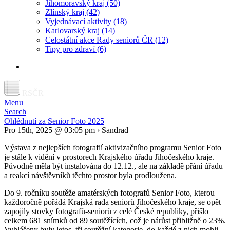
Jihomoravský kraj
(50)
Zlínský kraj
(42)
Vyjednávací aktivity
(18)
Karlovarský kraj
(14)
Celostátní akce Rady seniorů ČR
(12)
Tipy pro zdraví
(6)
RSČR
Menu
Search
Ohlédnutí za Senior Foto 2025
Pro 15th, 2025 @ 03:05 pm › Sandrad
Výstava z nejlepších fotografií aktivizačního programu Senior Foto
je stále k vidění v prostorech Krajského úřadu Jihočeského kraje.
Původně měla být instalována do 12.12., ale na základě přání úřadu
a reakcí návštěvníků těchto prostor byla prodloužena.
Do 9. ročníku soutěže amatérských fotografů Senior Foto, kterou
každoročně pořádá Krajská rada seniorů Jihočeského kraje, se opět
zapojily stovky fotografů-seniorů z celé České republiky, přišlo
celkem 681 snímků od 89 soutěžících, což je nárůst přibližně o 23%.
Vyhlášeny byly letos tři soutěžní kategorie, do každé z nich mohli