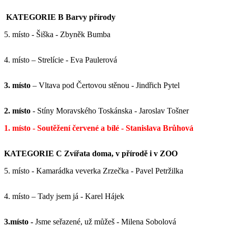
KATEGORIE
B Barvy přírody
5. místo - Šiška - Zbyněk Bumba
4. místo – Strelície - Eva Paulerová
3. místo
– Vltava pod Čertovou stěnou - Jindřich Pytel
2. místo
- Stíny Moravského Toskánska - Jaroslav Tošner
1. místo - Soutěžení červené a bílé - Stanislava Brůhová
KATEGORIE C
Zvířata doma, v přírodě i v ZOO
5. místo - Kamarádka veverka Zrzečka - Pavel Petržilka
4. místo – Tady jsem já - Karel Hájek
3.místo -
Jsme seřazené, už můžeš - Milena Sobolová