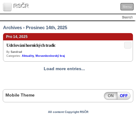
RSČR
Menu
Search
Archives › Prosinec 14th, 2025
Pro 14, 2025
Udržování hornických tradic
By
Sandrad
Categories:
Aktuality
,
Moravskoslezský kraj
Load more entries...
Mobile Theme
ON
OFF
All content Copyright RSČR