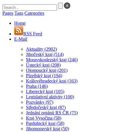
Pages
Tags
Categories
Home
RSS Feed
E-Mail
Aktuality
(2902)
Jihočeský kraj
(514)
Moravskoslezský kraj
(246)
Ústecký kraj
(208)
Olomoucký kraj
(201)
Plzeňský kraj
(194)
Královéhradecký kraj
(163)
Praha
(146)
Liberecký kraj
(105)
Legislativní aktivity
(100)
Pozvánky
(97)
Středočeský kraj
(87)
Jednání orgánů RS ČR
(75)
Kraj Vysočina
(58)
Pardubický kraj
(58)
Jihomoravský kraj
(50)