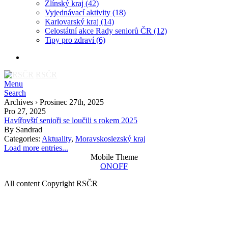
Zlínský kraj
(42)
Vyjednávací aktivity
(18)
Karlovarský kraj
(14)
Celostátní akce Rady seniorů ČR
(12)
Tipy pro zdraví
(6)
RSČR
Menu
Search
Archives › Prosinec 27th, 2025
Pro 27, 2025
Havířovští senioři se loučili s rokem 2025
By
Sandrad
Categories:
Aktuality
,
Moravskoslezský kraj
Load more entries...
Mobile Theme
ON
OFF
All content Copyright RSČR