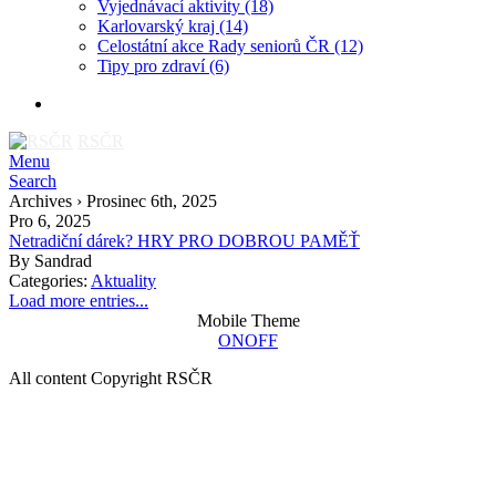
Vyjednávací aktivity
(18)
Karlovarský kraj
(14)
Celostátní akce Rady seniorů ČR
(12)
Tipy pro zdraví
(6)
RSČR
Menu
Search
Archives › Prosinec 6th, 2025
Pro 6, 2025
Netradiční dárek? HRY PRO DOBROU PAMĚŤ
By
Sandrad
Categories:
Aktuality
Load more entries...
Mobile Theme
ON
OFF
All content Copyright RSČR