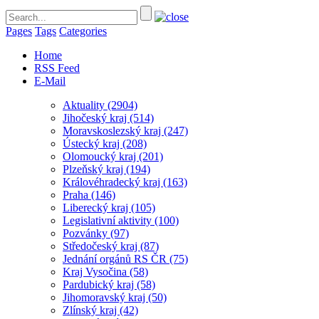
Pages
Tags
Categories
Home
RSS Feed
E-Mail
Aktuality
(2904)
Jihočeský kraj
(514)
Moravskoslezský kraj
(247)
Ústecký kraj
(208)
Olomoucký kraj
(201)
Plzeňský kraj
(194)
Královéhradecký kraj
(163)
Praha
(146)
Liberecký kraj
(105)
Legislativní aktivity
(100)
Pozvánky
(97)
Středočeský kraj
(87)
Jednání orgánů RS ČR
(75)
Kraj Vysočina
(58)
Pardubický kraj
(58)
Jihomoravský kraj
(50)
Zlínský kraj
(42)