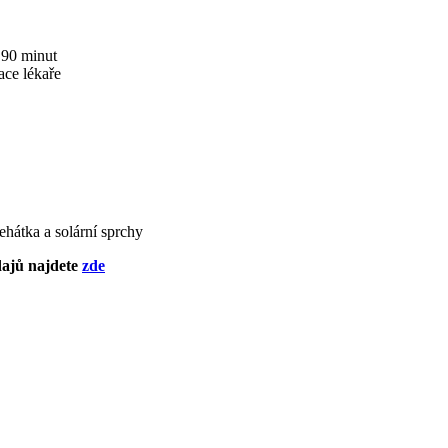
 90 minut
ace lékaře
ehátka a solární sprchy
dajů najdete
zde