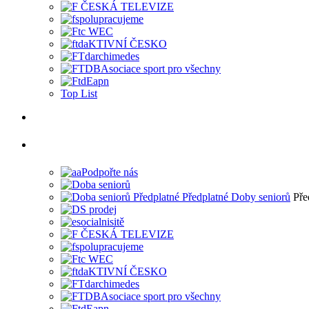
Top List
Pře