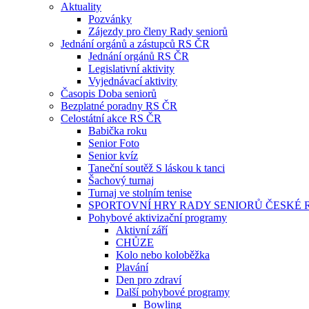
Aktuality
Pozvánky
Zájezdy pro členy Rady seniorů
Jednání orgánů a zástupců RS ČR
Jednání orgánů RS ČR
Legislativní aktivity
Vyjednávací aktivity
Časopis Doba seniorů
Bezplatné poradny RS ČR
Celostátní akce RS ČR
Babička roku
Senior Foto
Senior kvíz
Taneční soutěž S láskou k tanci
Šachový turnaj
Turnaj ve stolním tenise
SPORTOVNÍ HRY RADY SENIORŮ ČESKÉ 
Pohybové aktivizační programy
Aktivní září
CHŮZE
Kolo nebo koloběžka
Plavání
Den pro zdraví
Další pohybové programy
Bowling