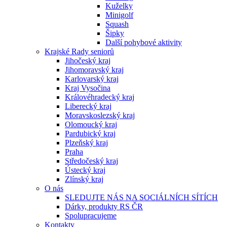
Kuželky
Minigolf
Squash
Šipky
Další pohybové aktivity
Krajské Rady seniorů
Jihočeský kraj
Jihomoravský kraj
Karlovarský kraj
Kraj Vysočina
Královéhradecký kraj
Liberecký kraj
Moravskoslezský kraj
Olomoucký kraj
Pardubický kraj
Plzeňský kraj
Praha
Středočeský kraj
Ústecký kraj
Zlínský kraj
O nás
SLEDUJTE NÁS NA SOCIÁLNÍCH SÍTÍCH
Dárky, produkty RS ČR
Spolupracujeme
Kontakty