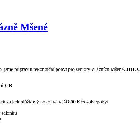
Lázně Mšené
.o. jsme připravili rekondiční pobyt pro seniory v lázních Mšené.
JDE 
orů ČR
atek za jednolůžkový pokoj ve výši 800 Kč/osoba/pobyt
v salonku
tu