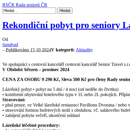
RSČR
Rada seniorů ČR
Rekondiční pobyt pro seniory 
Od
Sandrad
–
Publikováno 15.10.2024
V kategorii:
Aktuality
Ve spolupráci s cestovní kanceláří cestovní kancelář Senior Travel s.r
V
Období: březen – prosinec 2024
CENA ZA OSOBU 9 290 Kč, Sleva 500 Kč pro členy Rady seni
Lázeňský pobyt • pobyt na 5 dní / 4 noci (od neděle do čtvrtku)
• komfortní ubytování hotelového typu v 1L nebo 2L pokojích. Přípl
Stravování:
• plná penze, ve Velké lázeňské restauraci Pavillonu Dvorana / nebo 
• stravování formou bufetových stolů s obsluhou, vč. salátového bufe
• zahájení pobytu večeří, ukončení snídaní
Lázeňské léčebné procedury: