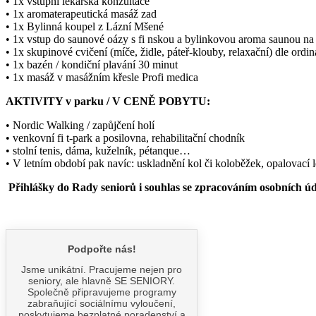
• 1x vstupní lékařská konzultace
• 1x aromaterapeutická masáž zad
• 1x Bylinná koupel z Lázní Mšené
• 1x vstup do saunové oázy s fi nskou a bylinkovou aroma saunou na
• 1x skupinové cvičení (míče, židle, páteř-klouby, relaxační) dle ordin
• 1x bazén / kondiční plavání 30 minut
• 1x masáž v masážním křesle Profi medica
AKTIVITY v parku / V CENĚ POBYTU:
• Nordic Walking / zapůjčení holí
• venkovní fi t-park a posilovna, rehabilitační chodník
• stolní tenis, dáma, kuželník, pétanque…
• V letním období pak navíc: uskladnění kol či koloběžek, opalovací l
Přihlášky do Rady seniorů i souhlas se zpracováním osobních ú