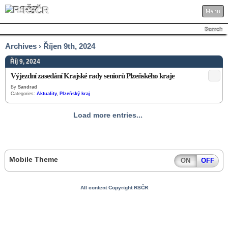
RSČR
Menu
Search
Archives › Říjen 9th, 2024
Říj 9, 2024
Výjezdní zasedání Krajské rady seniorů Plzeňského kraje
By
Sandrad
Categories:
Aktuality
,
Plzeňský kraj
Load more entries...
Mobile Theme
ON
OFF
All content Copyright RSČR