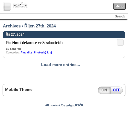
RSČR
Menu
Search
Archives › Říjen 27th, 2024
Říj 27, 2024
Podzimní dekorace ve Strakonicích
By
Sandrad
Categories:
Aktuality
,
Jihočeský kraj
Load more entries...
Mobile Theme
ON
OFF
All content Copyright RSČR