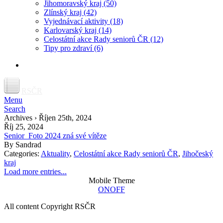
Jihomoravský kraj
(50)
Zlínský kraj
(42)
Vyjednávací aktivity
(18)
Karlovarský kraj
(14)
Celostátní akce Rady seniorů ČR
(12)
Tipy pro zdraví
(6)
RSČR
Menu
Search
Archives › Říjen 25th, 2024
Říj 25, 2024
Senior_Foto 2024 zná své vítěze
By
Sandrad
Categories:
Aktuality
,
Celostátní akce Rady seniorů ČR
,
Jihočeský
kraj
Load more entries...
Mobile Theme
ON
OFF
All content Copyright RSČR