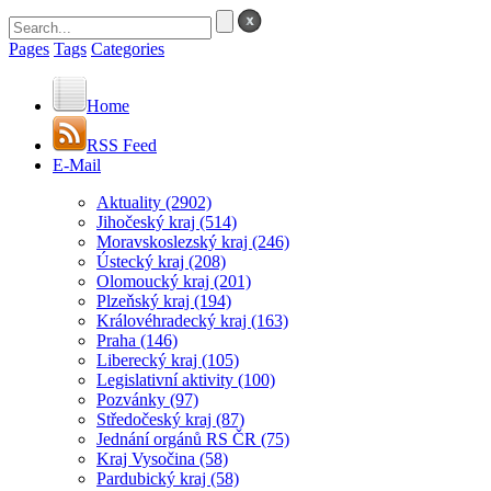
Pages
Tags
Categories
Home
RSS Feed
E-Mail
Aktuality
(2902)
Jihočeský kraj
(514)
Moravskoslezský kraj
(246)
Ústecký kraj
(208)
Olomoucký kraj
(201)
Plzeňský kraj
(194)
Královéhradecký kraj
(163)
Praha
(146)
Liberecký kraj
(105)
Legislativní aktivity
(100)
Pozvánky
(97)
Středočeský kraj
(87)
Jednání orgánů RS ČR
(75)
Kraj Vysočina
(58)
Pardubický kraj
(58)