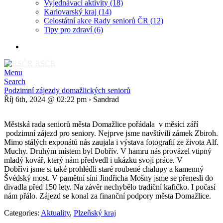
Vyjednávací aktivity
(18)
Karlovarský kraj
(14)
Celostátní akce Rady seniorů ČR
(12)
Tipy pro zdraví
(6)
RSČR
Menu
Search
Podzimní zájezdy domažlických seniorů
Říj 6th, 2024 @ 02:22 pm › Sandrad
Městská rada seniorů města Domažlice pořádala v měsíci září
podzimní zájezd pro seniory. Nejprve jsme navštívili zámek Zbiroh.
Mimo stálých exponátů nás zaujala i výstava fotografií ze života Alf.
Muchy. Druhým místem byl Dobřív. V hamru nás provázel vtipný
mladý kovář, který nám předvedl i ukázku svoji práce. V
Dobřívi jsme si také prohlédli staré roubené chalupy a kamenný
Švédský most. V pamětní síni Jindřicha Mošny jsme se přenesli do
divadla před 150 lety. Na závěr nechybělo tradiční kafičko. I počasí
nám přálo. Zájezd se konal za finanční podpory města Domažlice.
Categories:
Aktuality
,
Plzeňský kraj