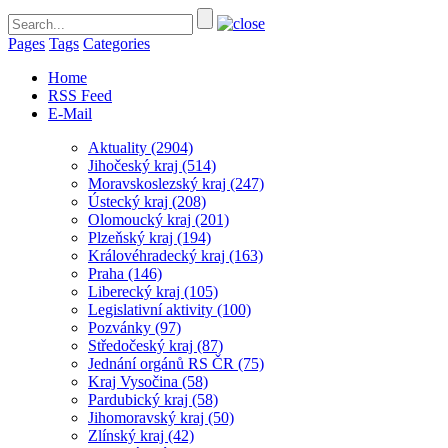
Pages
Tags
Categories
Home
RSS Feed
E-Mail
Aktuality
(2904)
Jihočeský kraj
(514)
Moravskoslezský kraj
(247)
Ústecký kraj
(208)
Olomoucký kraj
(201)
Plzeňský kraj
(194)
Královéhradecký kraj
(163)
Praha
(146)
Liberecký kraj
(105)
Legislativní aktivity
(100)
Pozvánky
(97)
Středočeský kraj
(87)
Jednání orgánů RS ČR
(75)
Kraj Vysočina
(58)
Pardubický kraj
(58)
Jihomoravský kraj
(50)
Zlínský kraj
(42)