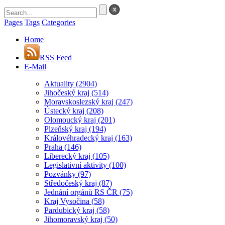
Pages
Tags
Categories
Home
RSS Feed
E-Mail
Aktuality
(2904)
Jihočeský kraj
(514)
Moravskoslezský kraj
(247)
Ústecký kraj
(208)
Olomoucký kraj
(201)
Plzeňský kraj
(194)
Královéhradecký kraj
(163)
Praha
(146)
Liberecký kraj
(105)
Legislativní aktivity
(100)
Pozvánky
(97)
Středočeský kraj
(87)
Jednání orgánů RS ČR
(75)
Kraj Vysočina
(58)
Pardubický kraj
(58)
Jihomoravský kraj
(50)