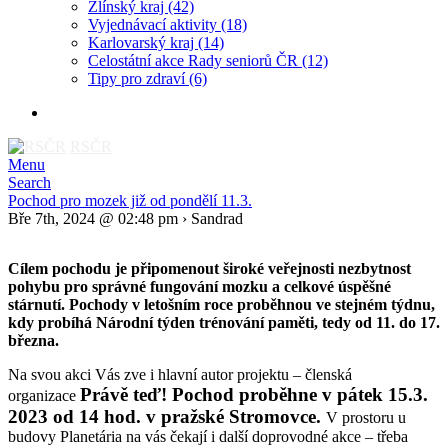
Zlínský kraj
(42)
Vyjednávací aktivity
(18)
Karlovarský kraj
(14)
Celostátní akce Rady seniorů ČR
(12)
Tipy pro zdraví
(6)
RSČR
Menu
Search
Pochod pro mozek již od pondělí 11.3.
Bře 7th, 2024 @ 02:48 pm › Sandrad
Cíle
m pochod
u j
e připomenout široké veřejnosti nezbytnost
pohybu pro správné fungování mozku a celkové úspěšné
stárnutí.
Pochody v letošním roce proběhnou ve stejném týdnu,
kdy probíhá Národní týden trénování paměti, tedy od 11. do 17.
března.
Na svou akci Vás zve i hlavní autor projektu – členská
Právě teď!
Pochod proběhne v pátek 15.3.
organizace
2023 od 14 hod. v pražské Stromovce.
V prostoru u
budovy Planetária na vás čekají i další doprovodné akce – třeba