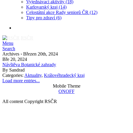
Vyjednávací aktivity
(18)
Karlovarský kraj
(14)
Celostátní akce Rady seniorů ČR
(12)
Tipy pro zdraví
(6)
RSČR
Menu
Search
Archives › Březen 20th, 2024
Bře 20, 2024
Návštěva Botanické zahrady
By
Sandrad
Categories:
Aktuality
,
Královéhradecký kraj
Load more entries...
Mobile Theme
ON
OFF
All content Copyright RSČR