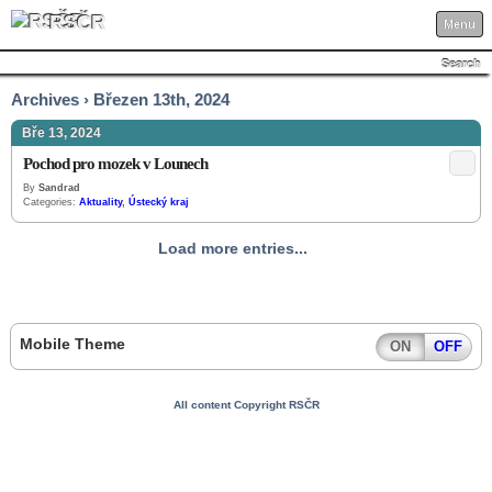
RSČR
Menu
Search
Archives › Březen 13th, 2024
Bře 13, 2024
Pochod pro mozek v Lounech
By
Sandrad
Categories:
Aktuality
,
Ústecký kraj
Load more entries...
Mobile Theme
ON
OFF
All content Copyright RSČR