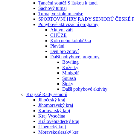
Taneční soutěž S láskou k tanci
Šachový turnaj
Turnaj ve stolním tenise
SPORTOVNÍ HRY RADY SENIORŮ ČESKÉ 
Pohybové aktivizační programy
Aktivní září
CHŮZE
Kolo nebo koloběžka
Plavání
Den pro zdraví
Další pohybové programy
Bowling
Kuželky
Minigolf
Squash
Šipky
Další pohybové aktivity
Krajské Rady seniorů
Jihočeský kraj
Jihomoravský kraj
Karlovarský kraj
Kraj Vysočina
Královéhradecký kraj
Liberecký kraj
Moravskoslezský kraj