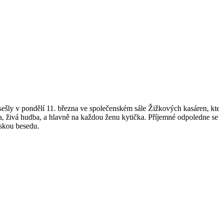
ešly v pondělí 11. března ve společenském sále Žižkových kasáren, kte
la, živá hudba, a hlavně na každou ženu kytička. Příjemné odpoledne se
eskou besedu.