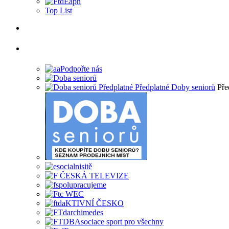
Top List
Pře