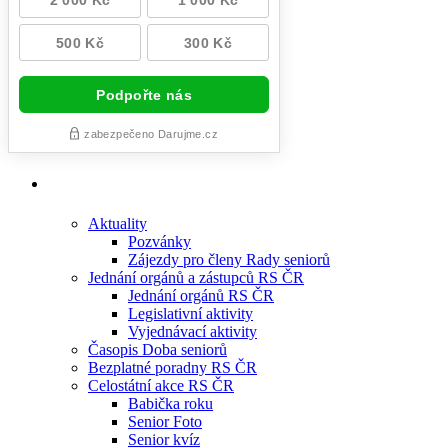
Aktuality
Pozvánky
Zájezdy pro členy Rady seniorů
Jednání orgánů a zástupců RS ČR
Jednání orgánů RS ČR
Legislativní aktivity
Vyjednávací aktivity
Časopis Doba seniorů
Bezplatné poradny RS ČR
Celostátní akce RS ČR
Babička roku
Senior Foto
Senior kvíz