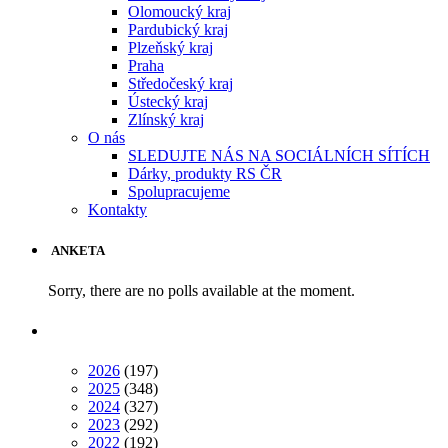
Olomoucký kraj
Pardubický kraj
Plzeňský kraj
Praha
Středočeský kraj
Ústecký kraj
Zlínský kraj
O nás
SLEDUJTE NÁS NA SOCIÁLNÍCH SÍTÍCH
Dárky, produkty RS ČR
Spolupracujeme
Kontakty
ANKETA
Sorry, there are no polls available at the moment.
2026
(197)
2025
(348)
2024
(327)
2023
(292)
2022
(192)