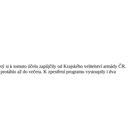
rý si k tomuto účelu zapůjčily od Krajského velitelství armády ČR.
 protáhlo až do večera. K zpestření programu vystoupily i dva