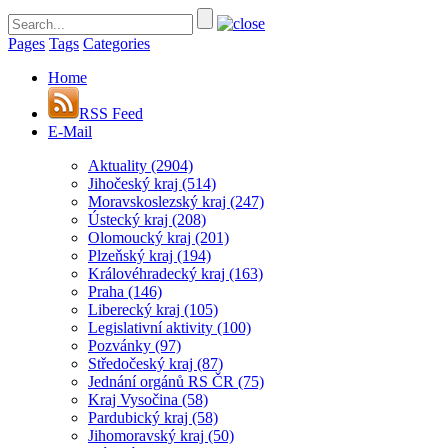
Pages
Tags
Categories
Home
RSS Feed
E-Mail
Aktuality
(2904)
Jihočeský kraj
(514)
Moravskoslezský kraj
(247)
Ústecký kraj
(208)
Olomoucký kraj
(201)
Plzeňský kraj
(194)
Královéhradecký kraj
(163)
Praha
(146)
Liberecký kraj
(105)
Legislativní aktivity
(100)
Pozvánky
(97)
Středočeský kraj
(87)
Jednání orgánů RS ČR
(75)
Kraj Vysočina
(58)
Pardubický kraj
(58)
Jihomoravský kraj
(50)