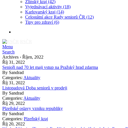
Zlínský kraj
(42)
Vyjednávací aktivity
(18)
Karlovarský kraj
(14)
Celostátní akce Rady seniorů ČR
(12)
Tipy pro zdraví
(6)
RSČR
Menu
Search
Archives › Říjen, 2022
Říj 31, 2022
Senioři nad 70 let maji vstup na Pražský hrad zdarma
By
Sandrad
Categories:
Aktuality
Říj 31, 2022
Listopadová Doba seniorů v prodeji
By
Sandrad
Categories:
Aktuality
Říj 29, 2022
Plzeňské oslavy vzniku republiky
By
Sandrad
Categories:
Plzeňský kraj
Říj 20, 2022