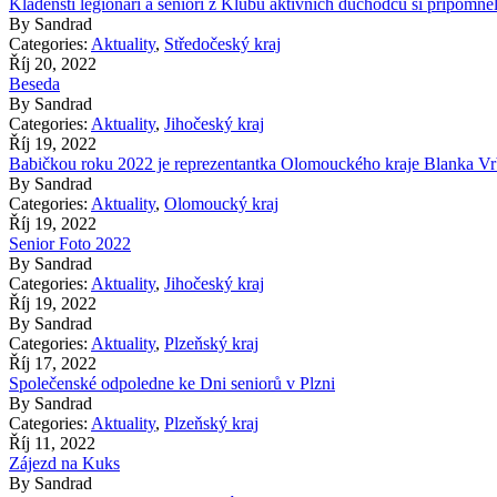
Kladenští legionáři a senioři z Klubu aktivních důchodců si připo
By
Sandrad
Categories:
Aktuality
,
Středočeský kraj
Říj 20, 2022
Beseda
By
Sandrad
Categories:
Aktuality
,
Jihočeský kraj
Říj 19, 2022
Babičkou roku 2022 je reprezentantka Olomouckého kraje Blanka V
By
Sandrad
Categories:
Aktuality
,
Olomoucký kraj
Říj 19, 2022
Senior Foto 2022
By
Sandrad
Categories:
Aktuality
,
Jihočeský kraj
Říj 19, 2022
By
Sandrad
Categories:
Aktuality
,
Plzeňský kraj
Říj 17, 2022
Společenské odpoledne ke Dni seniorů v Plzni
By
Sandrad
Categories:
Aktuality
,
Plzeňský kraj
Říj 11, 2022
Zájezd na Kuks
By
Sandrad