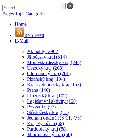
Pages
Tags
Categories
Home
RSS Feed
E-Mail
Aktuality
(2902)
Jihočeský kraj
(514)
Moravskoslezský kraj
(246)
Ústecký kraj
(208)
Olomoucký kraj
(201)
Plzeňský kraj
(194)
Královéhradecký kraj
(163)
Praha
(146)
Liberecký kraj
(105)
Legislativní aktivity
(100)
Pozvánky
(97)
Středočeský kraj
(87)
Jednání orgánů RS ČR
(75)
Kraj Vysočina
(58)
Pardubický kraj
(58)
Jihomoravský kraj
(50)