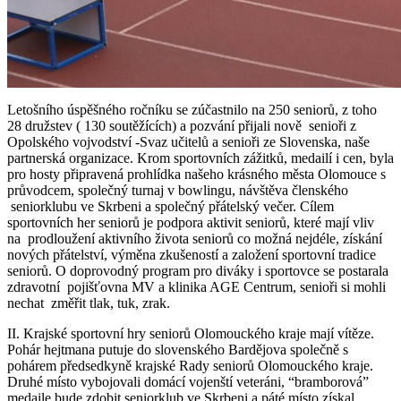
Letošního úspěšného ročníku se zúčastnilo na 250 seniorů, z toho
28 družstev ( 130 soutěžících) a pozvání přijali nově senioři z
Opolského vojvodství -Svaz učitelů a senioři ze Slovenska, naše
partnerská organizace. Krom sportovních zážitků, medailí i cen, byla
pro hosty připravená prohlídka našeho krásného města Olomouce s
průvodcem, společný turnaj v bowlingu, návštěva členského
seniorklubu ve Skrbeni a společný přátelský večer. Cílem
sportovních her seniorů je podpora aktivit seniorů, které mají vliv
na prodloužení aktivního života seniorů co možná nejdéle, získání
nových přátelství, výměna zkušeností a založení sportovní tradice
seniorů. O doprovodný program pro diváky i sportovce se postarala
zdravotní pojišťovna MV a klinika AGE Centrum, senioři si mohli
nechat změřit tlak, tuk, zrak.
II. Krajské sportovní hry seniorů Olomouckého kraje mají vítěze.
Pohár hejtmana putuje do slovenského Bardějova společně s
pohárem předsedkyně krajské Rady seniorů Olomouckého kraje.
Druhé místo vybojovali domácí vojenští veteráni, “bramborová”
medaile bude zdobit seniorklub ve Skrbeni a páté místo získal