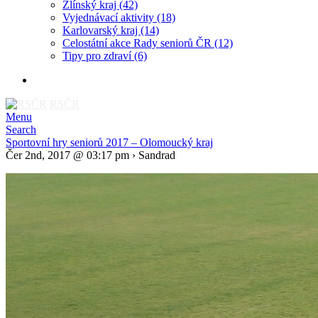
Zlínský kraj
(42)
Vyjednávací aktivity
(18)
Karlovarský kraj
(14)
Celostátní akce Rady seniorů ČR
(12)
Tipy pro zdraví
(6)
RSČR
Menu
Search
Sportovní hry seniorů 2017 – Olomoucký kraj
Čer 2nd, 2017 @ 03:17 pm › Sandrad