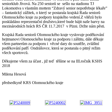
seniorklub Jívová. Na 250 seniorů se sešlo na stadionu TJ
Lokomotiva s vlastním mottem “Zdravý senior nepotřebuje lékaře”
– fantastický zážitek, o který se postarala krajská Rada seniorů
Olomouckého kraje za podpory krajského vedení.Z vítězů bylo
poskládáno reprezentační družstvo,které bude hájit naše barvy na
mezinárodních hrách RS ČR 11.7.2017 v Plzni. Držte nám pěsti.
Krajská Rada seniorů Olomouckého kraje vyslovuje poděkování
hejtmanovi Olomouckého kraje za podporu i záštitu, dále děkuje
všem partnerům za podporu i věcné dary do soutěže, zvláštní
poděkování patří Ondrášovce, která se postarala o pitný režim
všech sportovců.
Děkujeme všem za účast , již teď těšíme se na III.ročník KSHS
2018
Milena Hesová
předsedkyně KRS Olomouckého kraje