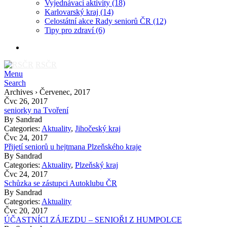
Vyjednávací aktivity
(18)
Karlovarský kraj
(14)
Celostátní akce Rady seniorů ČR
(12)
Tipy pro zdraví
(6)
RSČR
Menu
Search
Archives › Červenec, 2017
Čvc 26, 2017
seniorky na Tvoření
By
Sandrad
Categories:
Aktuality
,
Jihočeský kraj
Čvc 24, 2017
Přijetí seniorů u hejtmana Plzeňského kraje
By
Sandrad
Categories:
Aktuality
,
Plzeňský kraj
Čvc 24, 2017
Schůzka se zástupci Autoklubu ČR
By
Sandrad
Categories:
Aktuality
Čvc 20, 2017
ÚČASTNÍCI ZÁJEZDU – SENIOŘI Z HUMPOLCE