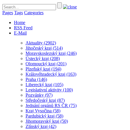
Pages
Tags
Categories
Home
RSS Feed
E-Mail
Aktuality
(2902)
Jihočeský kraj
(514)
Moravskoslezský kraj
(246)
Ústecký kraj
(208)
Olomoucký kraj
(201)
Plzeňský kraj
(194)
Královéhradecký kraj
(163)
Praha
(146)
Liberecký kraj
(105)
Legislativní aktivity
(100)
Pozvánky
(97)
Středočeský kraj
(87)
Jednání orgánů RS ČR
(75)
Kraj Vysočina
(58)
Pardubický kraj
(58)
Jihomoravský kraj
(50)
Zlínský kraj
(42)