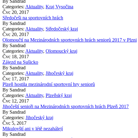
By
Sandrad
Categories:
Aktuality
,
Kraj Vysočina
Čvc 20, 2017
Sředočeši na sportovních hrách
By
Sandrad
Categories:
Aktuality
,
Středočeský kraj
Čvc 20, 2017
Olomoučtí na Mezinárodních sportovních hrách seniorů 2017 v Plzni
By
Sandrad
Categories:
Aktuality
,
Olomoucký kraj
Čvc 18, 2017
Zájezd na Sušicko
By
Sandrad
Categories:
Aktuality
,
Jihočeský kraj
Čvc 17, 2017
Plzeň hostila mezinárodní sportovní hry seniorů
By
Sandrad
Categories:
Aktuality
,
Plzeňský kraj
Čvc 12, 2017
Jihočeští senioři na Mezinárodních sportovních hrách Plzeň 2017
By
Sandrad
Categories:
Jihočeský kraj
Čvc 5, 2017
Mikulovští ani v létě nezahálejí
By
Sandrad