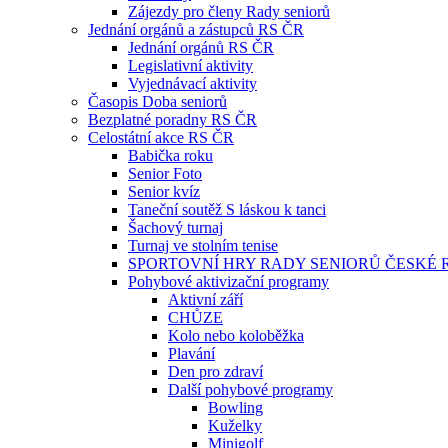
Zájezdy pro členy Rady seniorů
Jednání orgánů a zástupců RS ČR
Jednání orgánů RS ČR
Legislativní aktivity
Vyjednávací aktivity
Časopis Doba seniorů
Bezplatné poradny RS ČR
Celostátní akce RS ČR
Babička roku
Senior Foto
Senior kvíz
Taneční soutěž S láskou k tanci
Šachový turnaj
Turnaj ve stolním tenise
SPORTOVNÍ HRY RADY SENIORŮ ČESKÉ 
Pohybové aktivizační programy
Aktivní září
CHŮZE
Kolo nebo koloběžka
Plavání
Den pro zdraví
Další pohybové programy
Bowling
Kuželky
Minigolf