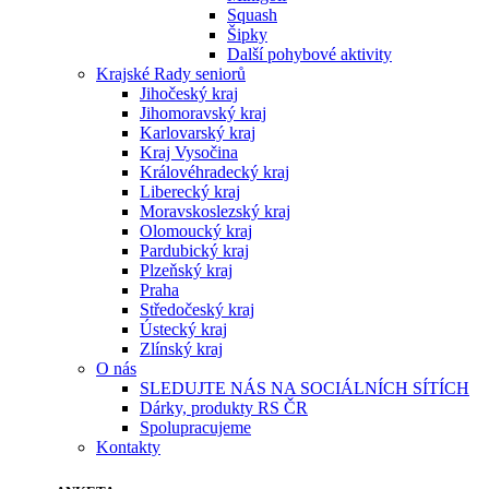
Squash
Šipky
Další pohybové aktivity
Krajské Rady seniorů
Jihočeský kraj
Jihomoravský kraj
Karlovarský kraj
Kraj Vysočina
Královéhradecký kraj
Liberecký kraj
Moravskoslezský kraj
Olomoucký kraj
Pardubický kraj
Plzeňský kraj
Praha
Středočeský kraj
Ústecký kraj
Zlínský kraj
O nás
SLEDUJTE NÁS NA SOCIÁLNÍCH SÍTÍCH
Dárky, produkty RS ČR
Spolupracujeme
Kontakty