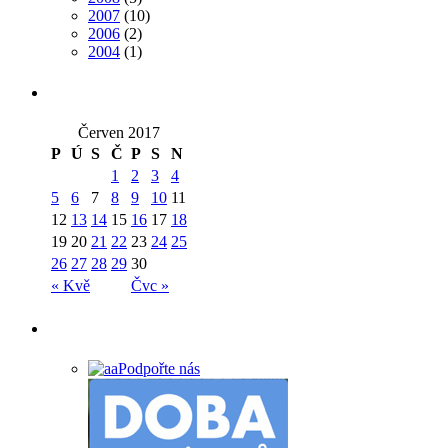
2007
(10)
2006
(2)
2004
(1)
Červen 2017
P
Ú
S
Č
P
S
N
1
2
3
4
5
6
7
8
9
10
11
12
13
14
15
16
17
18
19
20
21
22
23
24
25
26
27
28
29
30
« Kvě
Čvc »