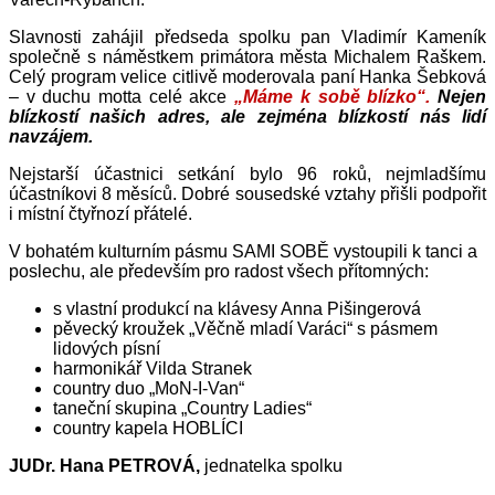
Slavnosti zahájil předseda spolku pan Vladimír Kameník
společně s náměstkem primátora města Michalem Raškem.
Celý program velice citlivě moderovala paní Hanka Šebková
– v duchu motta celé akce
„Máme k sobě blízko“.
Nejen
blízkostí našich adres, ale zejména blízkostí nás lidí
navzájem.
Nejstarší účastnici setkání bylo 96 roků, nejmladšímu
účastníkovi 8 měsíců. Dobré sousedské vztahy přišli podpořit
i místní čtyřnozí přátelé.
V bohatém kulturním pásmu SAMI SOBĚ vystoupili k tanci a
poslechu, ale především pro radost všech přítomných:
s vlastní produkcí na klávesy Anna Pišingerová
pěvecký kroužek „Věčně mladí Varáci“ s pásmem
lidových písní
harmonikář Vilda Stranek
country duo „MoN-I-Van“
taneční skupina „Country Ladies“
country kapela HOBLÍCI
JUDr. Hana PETROVÁ,
jednatelka spolku