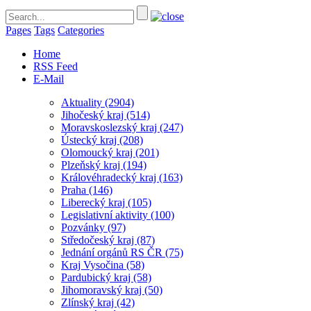
Pages
Tags
Categories
Home
RSS Feed
E-Mail
Aktuality
(2904)
Jihočeský kraj
(514)
Moravskoslezský kraj
(247)
Ústecký kraj
(208)
Olomoucký kraj
(201)
Plzeňský kraj
(194)
Královéhradecký kraj
(163)
Praha
(146)
Liberecký kraj
(105)
Legislativní aktivity
(100)
Pozvánky
(97)
Středočeský kraj
(87)
Jednání orgánů RS ČR
(75)
Kraj Vysočina
(58)
Pardubický kraj
(58)
Jihomoravský kraj
(50)
Zlínský kraj
(42)