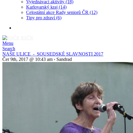
Vyjednávací aktivity
(18)
Karlovarský kraj
(14)
Celostátní akce Rady seniorů ČR
(12)
Tipy pro zdraví
(6)
RSČR
Menu
Search
NAŠE ULICE - SOUSEDSKÉ SLAVNOSTI 2017
Čer 9th, 2017 @ 10:43 am › Sandrad