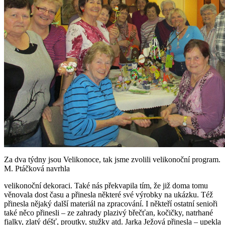
Za dva týdny jsou Velikonoce, tak jsme zvolili velikonoční program.
M. Ptáčková navrhla
velikonoční dekoraci. Také nás překvapila tím, že již doma tomu
věnovala dost času a přinesla některé své výrobky na ukázku. Též
přinesla nějaký další materiál na zpracování. I někteří ostatní senioři
také něco přinesli – ze zahrady plazivý břečťan, kočičky, natrhané
fialky, zlatý déšť, proutky, stužky atd. Jarka Ježová přinesla – upekla