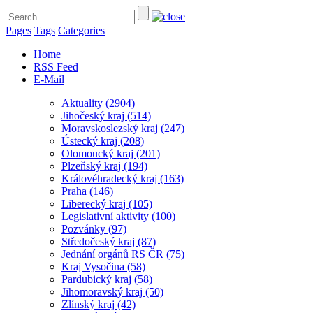
Pages
Tags
Categories
Home
RSS Feed
E-Mail
Aktuality
(2904)
Jihočeský kraj
(514)
Moravskoslezský kraj
(247)
Ústecký kraj
(208)
Olomoucký kraj
(201)
Plzeňský kraj
(194)
Královéhradecký kraj
(163)
Praha
(146)
Liberecký kraj
(105)
Legislativní aktivity
(100)
Pozvánky
(97)
Středočeský kraj
(87)
Jednání orgánů RS ČR
(75)
Kraj Vysočina
(58)
Pardubický kraj
(58)
Jihomoravský kraj
(50)
Zlínský kraj
(42)