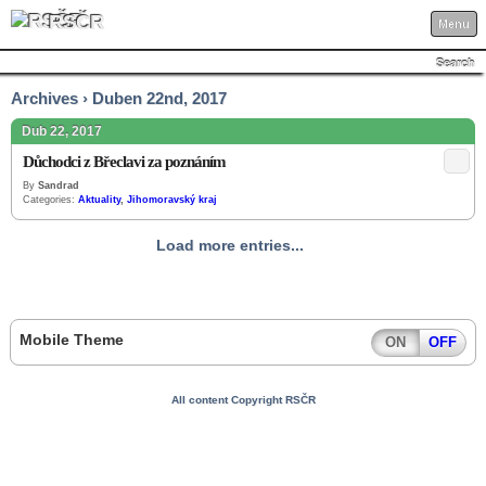
RSČR
Menu
Search
Archives › Duben 22nd, 2017
Dub 22, 2017
Důchodci z Břeclavi za poznáním
By
Sandrad
Categories:
Aktuality
,
Jihomoravský kraj
Load more entries...
Mobile Theme
ON
OFF
All content Copyright RSČR