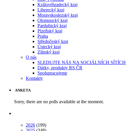
Královéhradecký kraj
Liberecký kraj
Moravskoslezský kraj
Olomoucký kraj
Pardubický kraj
Plzeňský kraj
Praha
Středočeský kraj
Ústecký kraj
Zlínský kraj
O nás
SLEDUJTE NÁS NA SOCIÁLNÍCH SÍTÍCH
Dárky, produkty RS ČR
Spolupracujeme
Kontakty
ANKETA
Sorry, there are no polls available at the moment.
2026
(199)
2025
(348)