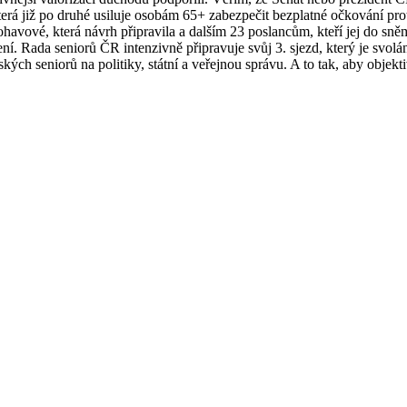
terá již po druhé usiluje osobám 65+ zabezpečit bezplatné očkování p
havové, která návrh připravila a dalším 23 poslancům, kteří jej do sněm
ení. Rada seniorů ČR intenzivně připravuje svůj 3. sjezd, který je svo
ch seniorů na politiky, státní a veřejnou správu. A to tak, aby objekti