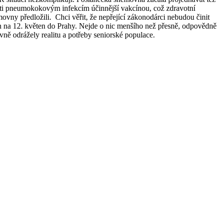
roti pneumokokovým infekcím účinnější vakcínou, což zdravotní
ovny předložili. Chci věřit, že nepřející zákonodárci nebudou činit
lán na 12. květen do Prahy. Nejde o nic menšího než přesně, odpovědně
vně odrážely realitu a potřeby seniorské populace.