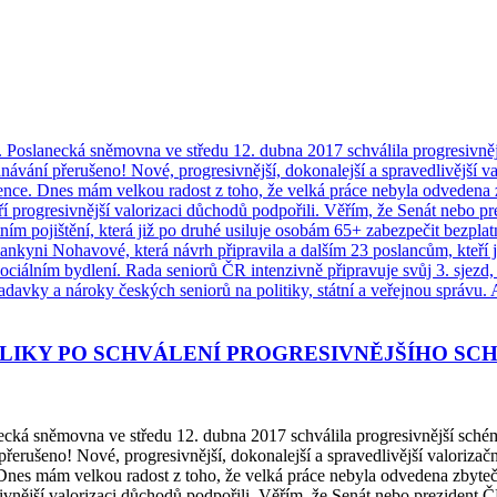
BLIKY PO SCHVÁLENÍ PROGRESIVNĚJŠÍHO S
necká sněmovna ve středu 12. dubna 2017 schválila progresivnější sché
í přerušeno! Nové, progresivnější, dokonalejší a spravedlivější valori
 Dnes mám velkou radost z toho, že velká práce nebyla odvedena zbyteč
vnější valorizaci důchodů podpořili. Věřím, že Senát nebo prezident Č