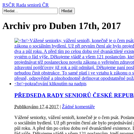
RSČR
Rada seniorů ČR
Archiv pro Duben 17th, 2017
PŘEDSEDA RADY SENIORŮ ČESKÉ REPU
Publikováno 17.4.2017
|
Žádné komentáře
Vážené seniorky, vážení senioři, konečně je o čem psát. Posla
o sociálním bydlení. Už při prvním čtení ale bylo projednáván
půl roku. A před tím po celou dobu své dvanáctileté existence.
řád výše. Děkujeme vládě a všem 121 poslancům, kteří progresi