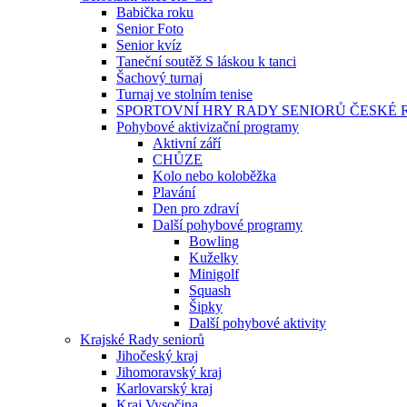
Babička roku
Senior Foto
Senior kvíz
Taneční soutěž S láskou k tanci
Šachový turnaj
Turnaj ve stolním tenise
SPORTOVNÍ HRY RADY SENIORŮ ČESKÉ 
Pohybové aktivizační programy
Aktivní září
CHŮZE
Kolo nebo koloběžka
Plavání
Den pro zdraví
Další pohybové programy
Bowling
Kuželky
Minigolf
Squash
Šipky
Další pohybové aktivity
Krajské Rady seniorů
Jihočeský kraj
Jihomoravský kraj
Karlovarský kraj
Kraj Vysočina