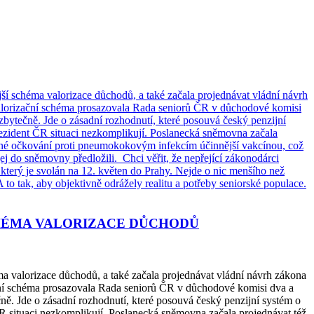
CHÉMA VALORIZACE DŮCHODŮ
ma valorizace důchodů, a také začala projednávat vládní návrh zákona
zační schéma prosazovala Rada seniorů ČR v důchodové komisi dva a
ně. Jde o zásadní rozhodnutí, které posouvá český penzijní systém o
R situaci nezkomplikují. Poslanecká sněmovna začala projednávat též