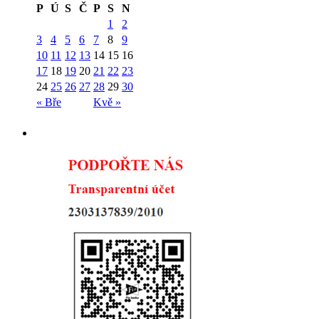
P
Ú
S
Č
P
S
N
1
2
3
4
5
6
7
8
9
10
11
12
13
14
15
16
17
18
19
20
21
22
23
24
25
26
27
28
29
30
« Bře
Kvě »