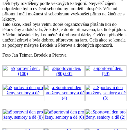
Děti byly rozděleny podle věkových kategorií. Největší zájem
odpoledne byl o cvičení sebeobrany pro děti i dospělé. Všichni
přítomní měli možnost si sebeobranu vyzkoušet přímo na žíněnce s
lektory.
Tato akce, která byla velmi dobře organizována přitáhla lidi do
tělocvičny a dokázala, že když je dobře připravena, tak lidé přijdou.
Všichni účastníci byli odměněni drobnými dárky. Cvičení přispělo k
utužení zdraví a byla dobrou přípravou na jaro. Celá akce se konala
za podpory městyse Brodek u Přerova a drobných sponzorů.
Foto Jan Teimer, Brodek u Přerova