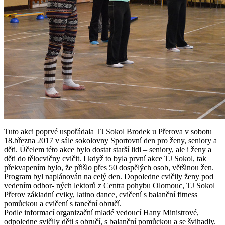
Tuto akci poprvé uspořádala TJ Sokol Brodek u Přerova v sobotu
18.března 2017 v sále sokolovny Sportovní den pro ženy, seniory a
děti. Účelem této akce bylo dostat starší lidi – seniory, ale i ženy a
děti do tělocvičny cvičit. I když to byla první akce TJ Sokol, tak
překvapením bylo, že přišlo přes 50 dospělých osob, většinou žen.
Program byl naplánován na celý den. Dopoledne cvičily ženy pod
vedením odbor- ných lektorů z Centra pohybu Olomouc, TJ Sokol
Přerov základní cviky, latino dance, cvičení s balanční fitness
pomůckou a cvičení s taneční obručí.
Podle informací organizační mladé vedoucí Hany Ministrové,
odpoledne svičily děti s obručí, s balanční pomůckou a se švihadly.