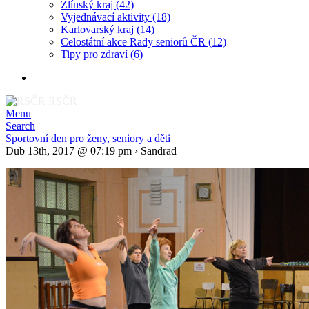
Zlínský kraj
(42)
Vyjednávací aktivity
(18)
Karlovarský kraj
(14)
Celostátní akce Rady seniorů ČR
(12)
Tipy pro zdraví
(6)
RSČR
Menu
Search
Sportovní den pro ženy, seniory a děti
Dub 13th, 2017 @ 07:19 pm › Sandrad