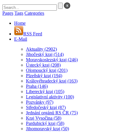
Pages
Tags
Categories
Home
RSS Feed
E-Mail
Aktuality
(2902)
Jihočeský kraj
(514)
Moravskoslezský kraj
(246)
Ústecký kraj
(208)
Olomoucký kraj
(201)
Plzeňský kraj
(194)
Královéhradecký kraj
(163)
Praha
(146)
Liberecký kraj
(105)
Legislativní aktivity
(100)
Pozvánky
(97)
Středočeský kraj
(87)
Jednání orgánů RS ČR
(75)
Kraj Vysočina
(58)
Pardubický kraj
(58)
Jihomoravský kraj
(50)