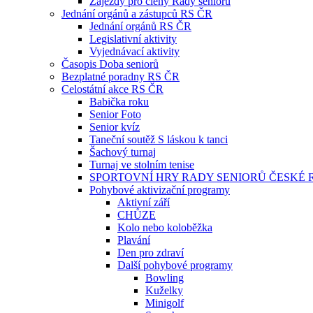
Zájezdy pro členy Rady seniorů
Jednání orgánů a zástupců RS ČR
Jednání orgánů RS ČR
Legislativní aktivity
Vyjednávací aktivity
Časopis Doba seniorů
Bezplatné poradny RS ČR
Celostátní akce RS ČR
Babička roku
Senior Foto
Senior kvíz
Taneční soutěž S láskou k tanci
Šachový turnaj
Turnaj ve stolním tenise
SPORTOVNÍ HRY RADY SENIORŮ ČESKÉ 
Pohybové aktivizační programy
Aktivní září
CHŮZE
Kolo nebo koloběžka
Plavání
Den pro zdraví
Další pohybové programy
Bowling
Kuželky
Minigolf