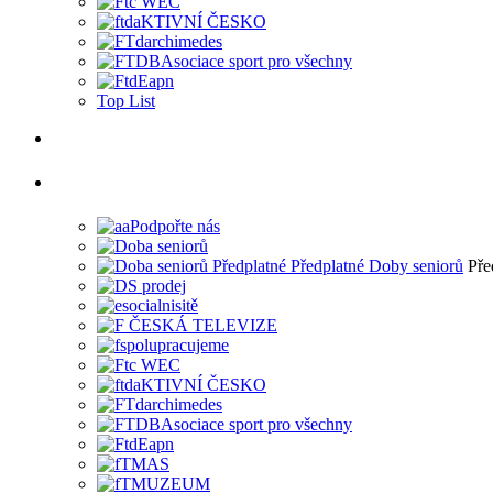
Top List
Pře