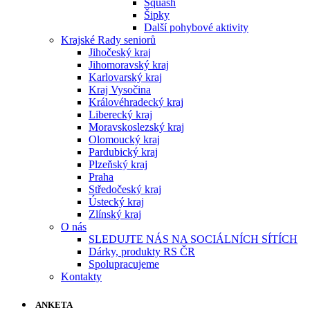
Squash
Šipky
Další pohybové aktivity
Krajské Rady seniorů
Jihočeský kraj
Jihomoravský kraj
Karlovarský kraj
Kraj Vysočina
Královéhradecký kraj
Liberecký kraj
Moravskoslezský kraj
Olomoucký kraj
Pardubický kraj
Plzeňský kraj
Praha
Středočeský kraj
Ústecký kraj
Zlínský kraj
O nás
SLEDUJTE NÁS NA SOCIÁLNÍCH SÍTÍCH
Dárky, produkty RS ČR
Spolupracujeme
Kontakty
ANKETA