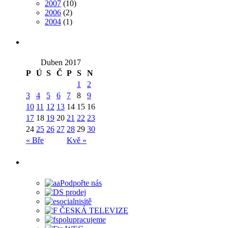
2007
(10)
2006
(2)
2004
(1)
Duben 2017
P
Ú
S
Č
P
S
N
1
2
3
4
5
6
7
8
9
10
11
12
13
14
15
16
17
18
19
20
21
22
23
24
25
26
27
28
29
30
« Bře
Kvě »