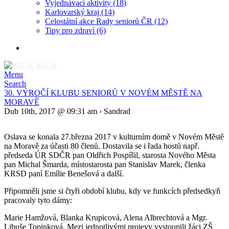
Vyjednávací aktivity
(18)
Karlovarský kraj
(14)
Celostátní akce Rady seniorů ČR
(12)
Tipy pro zdraví
(6)
RSČR
Menu
Search
30. VÝROČÍ KLUBU SENIORŮ V NOVÉM MĚSTĚ NA
MORAVĚ
Dub 10th, 2017 @ 09:31 am › Sandrad
Oslava se konala 27.března 2017 v kulturním domě v Novém Městě
na Moravě za účasti 80 členů. Dostavila se i řada hostů např.
předseda ÚR SDČR pan Oldřich Pospíšil, starosta Nového Města
pan Michal Šmarda, místostarosta pan Stanislav Marek, členka
KRSD paní Emílie Benešová a další.
Připomněli jsme si čtyři období klubu, kdy ve funkcích předsedkyň
pracovaly tyto dámy:
Marie Hamžová, Blanka Krupicová, Alena Albrechtová a Mgr.
Libuše Topinková. Mezi jednotlivými projevy vystoupili žáci ZŠ