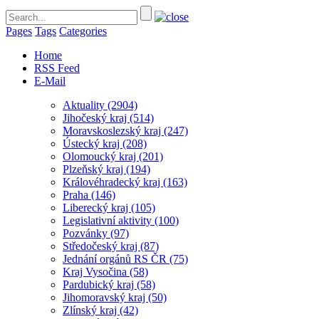
Pages
Tags
Categories
Home
RSS Feed
E-Mail
Aktuality
(2904)
Jihočeský kraj
(514)
Moravskoslezský kraj
(247)
Ústecký kraj
(208)
Olomoucký kraj
(201)
Plzeňský kraj
(194)
Královéhradecký kraj
(163)
Praha
(146)
Liberecký kraj
(105)
Legislativní aktivity
(100)
Pozvánky
(97)
Středočeský kraj
(87)
Jednání orgánů RS ČR
(75)
Kraj Vysočina
(58)
Pardubický kraj
(58)
Jihomoravský kraj
(50)
Zlínský kraj
(42)