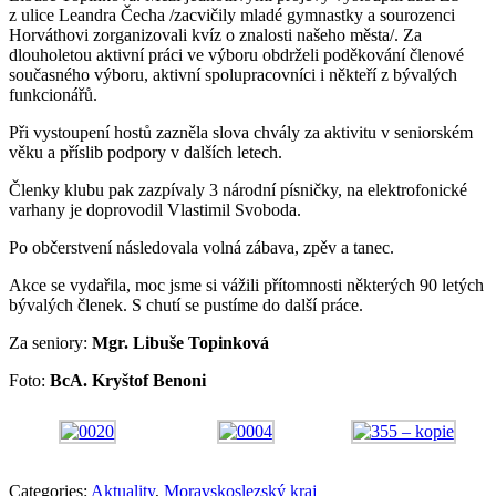
z ulice Leandra Čecha /zacvičily mladé gymnastky a sourozenci
Horváthovi zorganizovali kvíz o znalosti našeho města/. Za
dlouholetou aktivní práci ve výboru obdrželi poděkování členové
současného výboru, aktivní spolupracovníci i někteří z bývalých
funkcionářů.
Při vystoupení hostů zazněla slova chvály za aktivitu v seniorském
věku a příslib podpory v dalších letech.
Členky klubu pak zazpívaly 3 národní písničky, na elektrofonické
varhany je doprovodil Vlastimil Svoboda.
Po občerstvení následovala volná zábava, zpěv a tanec.
Akce se vydařila, moc jsme si vážili přítomnosti některých 90 letých
bývalých členek. S chutí se pustíme do další práce.
Za seniory:
Mgr. Libuše Topinková
Foto:
BcA. Kryštof Benoni
Categories:
Aktuality
,
Moravskoslezský kraj