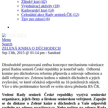
Zlínský kraj
(42)
Vyjednávací aktivity
(18)
Karlovarský kraj
(14)
Celostátní akce Rady seniorů ČR
(12)
Tipy pro zdraví
(6)
RSČR
Menu
Search
ZELENÁ KNIHA O DŮCHODECH
Srp 13th, 2015 @ 01:14 pm › Sandrad
Dlouhodobě prosazovaná změna koncepce mechanismu valorizace
penzí Radou seniorů České republiky je konečně tady. Odborná
komise pro důchodovou reformu připravila a oslovuje odbornou a
další veřejnost tzv. Zelenou knihou o státních důchodech a jejich
zvyšování, ve které očekává odpovědi na 16 položených otázek.
Více o této problematice hovoří ve svém slovu předseda RS ČR.
Vedení Rady seniorů České republiky vyzývá seniorské
organizace, jejich členy a širokou seniorskou veřejnost. Zapojte
se do diskuse o Zelené knize o důchodech a Vaše odpovědi
zasílejte na adresu rscr@rscr.cz. Nebo poštou na adresu Rada