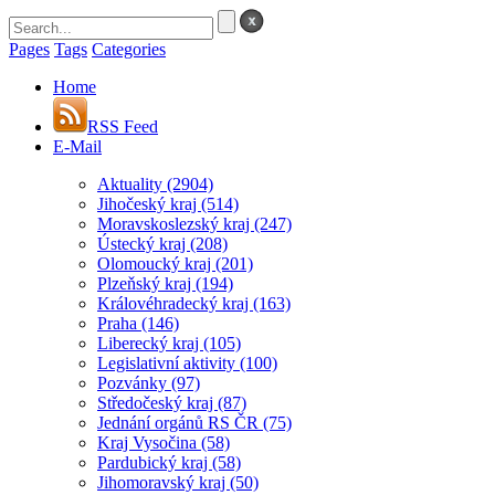
Pages
Tags
Categories
Home
RSS Feed
E-Mail
Aktuality
(2904)
Jihočeský kraj
(514)
Moravskoslezský kraj
(247)
Ústecký kraj
(208)
Olomoucký kraj
(201)
Plzeňský kraj
(194)
Královéhradecký kraj
(163)
Praha
(146)
Liberecký kraj
(105)
Legislativní aktivity
(100)
Pozvánky
(97)
Středočeský kraj
(87)
Jednání orgánů RS ČR
(75)
Kraj Vysočina
(58)
Pardubický kraj
(58)
Jihomoravský kraj
(50)