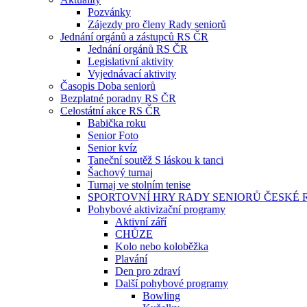
Pozvánky
Zájezdy pro členy Rady seniorů
Jednání orgánů a zástupců RS ČR
Jednání orgánů RS ČR
Legislativní aktivity
Vyjednávací aktivity
Časopis Doba seniorů
Bezplatné poradny RS ČR
Celostátní akce RS ČR
Babička roku
Senior Foto
Senior kvíz
Taneční soutěž S láskou k tanci
Šachový turnaj
Turnaj ve stolním tenise
SPORTOVNÍ HRY RADY SENIORŮ ČESKÉ 
Pohybové aktivizační programy
Aktivní září
CHŮZE
Kolo nebo koloběžka
Plavání
Den pro zdraví
Další pohybové programy
Bowling