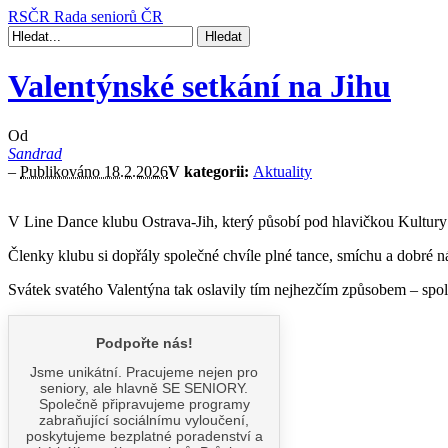
RSČR
Rada seniorů ČR
Valentýnské setkání na Jihu
Od
Sandrad
–
Publikováno 18.2.2026
V kategorii:
Aktuality
V Line Dance klubu Ostrava-Jih, který působí pod hlavičkou Kultury J
Členky klubu si dopřály společné chvíle plné tance, smíchu a dobré n
Svátek svatého Valentýna tak oslavily tím nejhezčím způsobem – spol