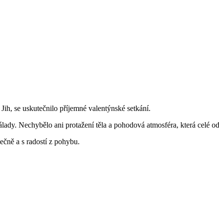
ih, se uskutečnilo příjemné valentýnské setkání.
álady. Nechybělo ani protažení těla a pohodová atmosféra, která celé o
ečně a s radostí z pohybu.