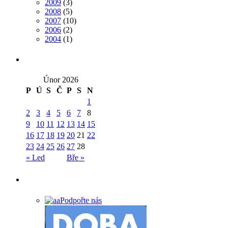
2009
(3)
2008
(5)
2007
(10)
2006
(2)
2004
(1)
Únor 2026
P
Ú
S
Č
P
S
N
1
2
3
4
5
6
7
8
9
10
11
12
13
14
15
16
17
18
19
20
21
22
23
24
25
26
27
28
« Led
Bře »