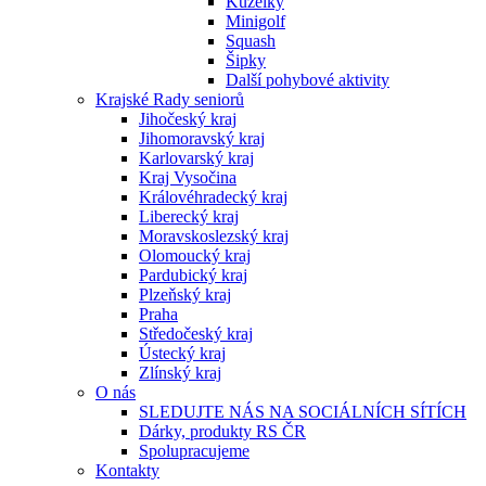
Kuželky
Minigolf
Squash
Šipky
Další pohybové aktivity
Krajské Rady seniorů
Jihočeský kraj
Jihomoravský kraj
Karlovarský kraj
Kraj Vysočina
Královéhradecký kraj
Liberecký kraj
Moravskoslezský kraj
Olomoucký kraj
Pardubický kraj
Plzeňský kraj
Praha
Středočeský kraj
Ústecký kraj
Zlínský kraj
O nás
SLEDUJTE NÁS NA SOCIÁLNÍCH SÍTÍCH
Dárky, produkty RS ČR
Spolupracujeme
Kontakty