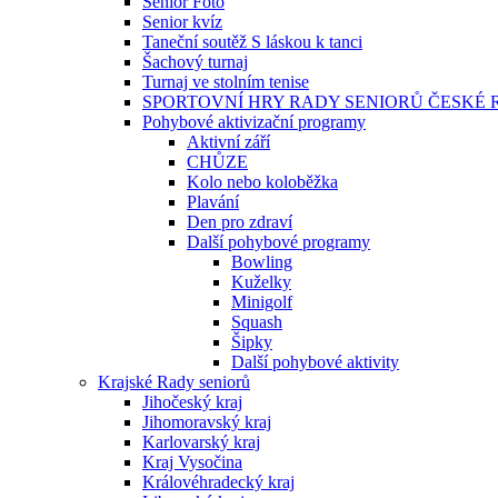
Senior Foto
Senior kvíz
Taneční soutěž S láskou k tanci
Šachový turnaj
Turnaj ve stolním tenise
SPORTOVNÍ HRY RADY SENIORŮ ČESKÉ 
Pohybové aktivizační programy
Aktivní září
CHŮZE
Kolo nebo koloběžka
Plavání
Den pro zdraví
Další pohybové programy
Bowling
Kuželky
Minigolf
Squash
Šipky
Další pohybové aktivity
Krajské Rady seniorů
Jihočeský kraj
Jihomoravský kraj
Karlovarský kraj
Kraj Vysočina
Královéhradecký kraj