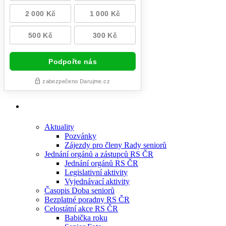
Aktuality
Pozvánky
Zájezdy pro členy Rady seniorů
Jednání orgánů a zástupců RS ČR
Jednání orgánů RS ČR
Legislativní aktivity
Vyjednávací aktivity
Časopis Doba seniorů
Bezplatné poradny RS ČR
Celostátní akce RS ČR
Babička roku