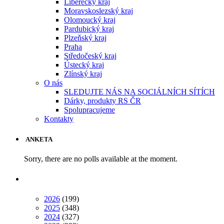
Liberecký kraj
Moravskoslezský kraj
Olomoucký kraj
Pardubický kraj
Plzeňský kraj
Praha
Středočeský kraj
Ústecký kraj
Zlínský kraj
O nás
SLEDUJTE NÁS NA SOCIÁLNÍCH SÍTÍCH
Dárky, produkty RS ČR
Spolupracujeme
Kontakty
ANKETA
Sorry, there are no polls available at the moment.
2026
(199)
2025
(348)
2024
(327)