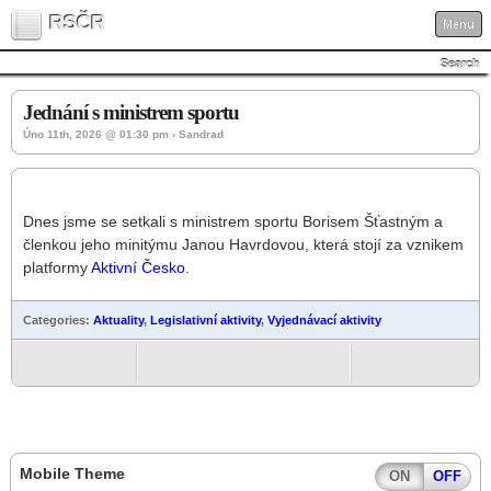
RSČR
Menu
Search
Jednání s ministrem sportu
Úno 11th, 2026 @ 01:30 pm › Sandrad
Dnes jsme se setkali s ministrem sportu Borisem Šťastným a
členkou jeho minitýmu Janou Havrdovou, která stojí za vznikem
platformy
Aktivní Česko
.
Categories:
Aktuality
,
Legislativní aktivity
,
Vyjednávací aktivity
Mobile Theme
ON
OFF