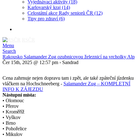
Vyjednávací aktivity
(18)
Karlovarský kraj
(14)
Celostátní akce Rady seniorů ČR
(12)
Tipy pro zdraví
(6)
RSČR
Menu
Search
Rakousko Salamander Zug ozubnicovou železnicí na vrcholky Alp
Čer 15th, 2025 @ 12:57 pm › Sandrad
Cena zahrnuje nejen dopravu tam i zpět, ale také zpáteční jízdenku
vláčkem na Hochschneeberg -
Salamander Zug – KOMPLETNÍ
INFO K ZÁJEZDU
Nástupní místa:
• Olomouc
• Přerov
• Kroměříž
• Vyškov
• Brno
• Pohořelice
• Mikulov