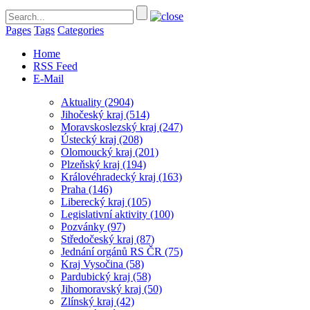
Pages
Tags
Categories
Home
RSS Feed
E-Mail
Aktuality
(2904)
Jihočeský kraj
(514)
Moravskoslezský kraj
(247)
Ústecký kraj
(208)
Olomoucký kraj
(201)
Plzeňský kraj
(194)
Královéhradecký kraj
(163)
Praha
(146)
Liberecký kraj
(105)
Legislativní aktivity
(100)
Pozvánky
(97)
Středočeský kraj
(87)
Jednání orgánů RS ČR
(75)
Kraj Vysočina
(58)
Pardubický kraj
(58)
Jihomoravský kraj
(50)
Zlínský kraj
(42)