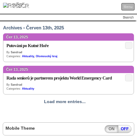
RSČR
Menu
Search
Archives › Červen 13th, 2025
Čer 13, 2025
Putování po Kutné Hoře
By
Sandrad
Categories:
Aktuality
,
Olomoucký kraj
Čer 13, 2025
Rada seniorů je partnerem projektu World Emergency Card
By
Sandrad
Categories:
Aktuality
Load more entries...
Mobile Theme
ON
OFF