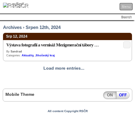
RSČR
Menu
Search
Archives › Srpen 12th, 2024
Srp 12, 2024
Výstava fotografií a vernisáž Mezigenerační tábory …
By
Sandrad
Categories:
Aktuality
,
Jihočeský kraj
Load more entries...
Mobile Theme
ON
OFF
All content Copyright RSČR