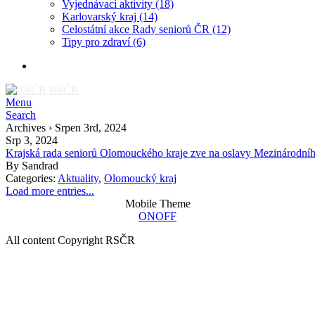
Vyjednávací aktivity
(18)
Karlovarský kraj
(14)
Celostátní akce Rady seniorů ČR
(12)
Tipy pro zdraví
(6)
RSČR
Menu
Search
Archives › Srpen 3rd, 2024
Srp 3, 2024
Krajská rada seniorů Olomouckého kraje zve na oslavy Mezinárodníh
By
Sandrad
Categories:
Aktuality
,
Olomoucký kraj
Load more entries...
Mobile Theme
ON
OFF
All content Copyright RSČR