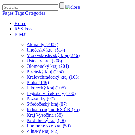
Pages
Tags
Categories
Home
RSS Feed
E-Mail
Aktuality
(2902)
Jihočeský kraj
(514)
Moravskoslezský kraj
(246)
Ústecký kraj
(208)
Olomoucký kraj
(201)
Plzeňský kraj
(194)
Královéhradecký kraj
(163)
Praha
(146)
Liberecký kraj
(105)
Legislativní aktivity
(100)
Pozvánky
(97)
Středočeský kraj
(87)
Jednání orgánů RS ČR
(75)
Kraj Vysočina
(58)
Pardubický kraj
(58)
Jihomoravský kraj
(50)
Zlínský kraj
(42)