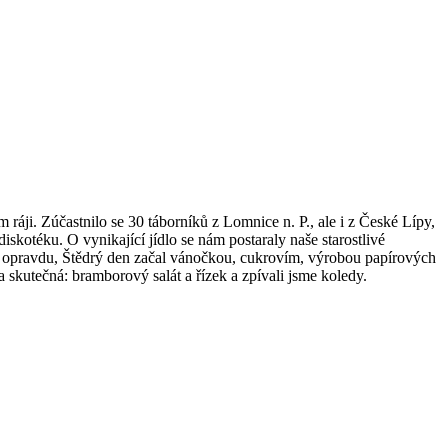
i. Zúčastnilo se 30 táborníků z Lomnice n. P., ale i z České Lípy,
iskotéku. O vynikající jídlo se nám postaraly naše starostlivé
A opravdu, Štědrý den začal vánočkou, cukrovím, výrobou papírových
 skutečná: bramborový salát a řízek a zpívali jsme koledy.