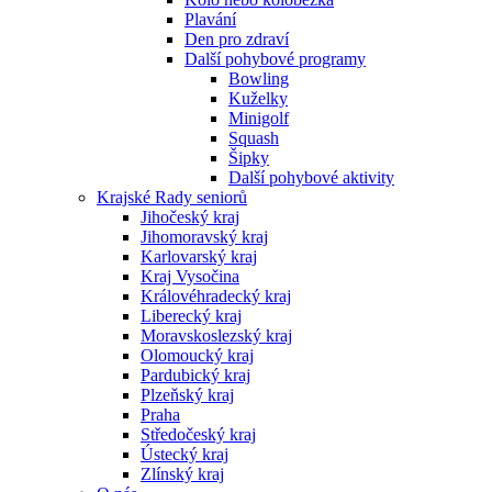
Plavání
Den pro zdraví
Další pohybové programy
Bowling
Kuželky
Minigolf
Squash
Šipky
Další pohybové aktivity
Krajské Rady seniorů
Jihočeský kraj
Jihomoravský kraj
Karlovarský kraj
Kraj Vysočina
Královéhradecký kraj
Liberecký kraj
Moravskoslezský kraj
Olomoucký kraj
Pardubický kraj
Plzeňský kraj
Praha
Středočeský kraj
Ústecký kraj
Zlínský kraj