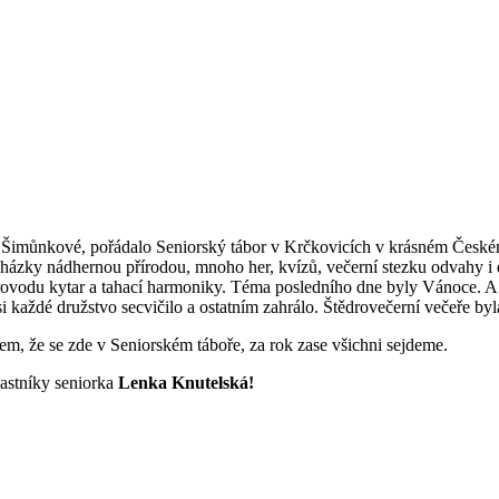
můnkové, pořádalo Seniorský tábor v Krčkovicích v krásném Českém ráj
ycházky nádhernou přírodou, mnoho her, kvízů, večerní stezku odvahy i d
provodu kytar a tahací harmoniky. Téma posledního dne byly Vánoce. 
každé družstvo secvičilo a ostatním zahrálo. Štědrovečerní večeře byla
em, že se zde v Seniorském táboře, za rok zase všichni sejdeme.
astníky seniorka
Lenka Knutelská!