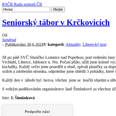
RSČR
Rada seniorů ČR
Seniorský tábor v Krčkovicích
Od
Sandrad
–
Publikováno 30.6.2024
V kategorii:
Aktuality
,
Liberecký kraj
Již po páté SVČ Sluníčko Lomnice nad Popelkou, pod vedením Jany Ši
Vrchlabí, Liberce, Jablonce n. Nis. Počasí přálo, užili jsme krásné v
kuchařky. Každý večer jsme poseděli u ohně, zpívali písničky za do
ozdob a zdobením stromku, odpoledne jsme shlédli 3 pohádky, které si 
Každý den v táboře byl bezva, všichni jsme se loučili objetím a slib
S velkým poděkováním organizátorce Janě Šimůnkové za všechny úč
foto:
J. Šimůnková