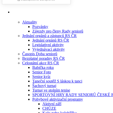
Aktuality
Pozvánky
Zájezdy pro členy Rady seniorů
Jednání orgánů a zástupců RS ČR
Jednání orgánů RS ČR
Legislativní aktivity
Vyjednávací aktivity
Časopis Doba seniorů
Bezplatné poradny RS ČR
Celostátní akce RS ČR
Babička roku
Senior Foto
Senior kvíz
Taneční soutěž S láskou k tanci
Šachový turnaj
Turnaj ve stolním tenise
SPORTOVNÍ HRY RADY SENIORŮ ČESKÉ 
Pohybové aktivizační programy
Aktivní září
CHŮZE
Kolo nebo koloběžka