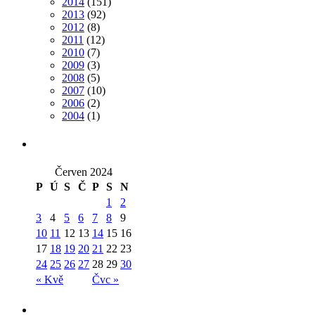
2014
(151)
2013
(92)
2012
(8)
2011
(12)
2010
(7)
2009
(3)
2008
(5)
2007
(10)
2006
(2)
2004
(1)
Červen 2024
P
Ú
S
Č
P
S
N
1
2
3
4
5
6
7
8
9
10
11
12
13
14
15
16
17
18
19
20
21
22
23
24
25
26
27
28
29
30
« Kvě
Čvc »