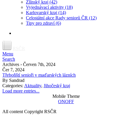
Zlínský kraj
(42)
Vyjednávací aktivity
(18)
Karlovarský kraj
(14)
Celostátní akce Rady seniorů ČR
(12)
Tipy pro zdraví
(6)
RSČR
Menu
Search
Archives › Červen 7th, 2024
Čer 7, 2024
Třeboňští senioři v maďarských lázních
By
Sandrad
Categories:
Aktuality
,
Jihočeský kraj
Load more entries...
Mobile Theme
ON
OFF
All content Copyright RSČR