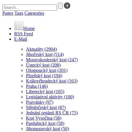
Pages
Tags
Categories
Home
RSS Feed
E-Mail
Aktuality
(2904)
Jihočeský kraj
(514)
Moravskoslezský kraj
(247)
Ústecký kraj
(208)
Olomoucký kraj
(201)
Plzeňský kraj
(194)
Královéhradecký kraj
(163)
Praha
(146)
Liberecký kraj
(105)
Legislativní aktivity
(100)
Pozvánky
(97)
Středočeský kraj
(87)
Jednání orgánů RS ČR
(75)
Kraj Vysočina
(58)
Pardubický kraj
(58)
Jihomoravský kraj
(50)