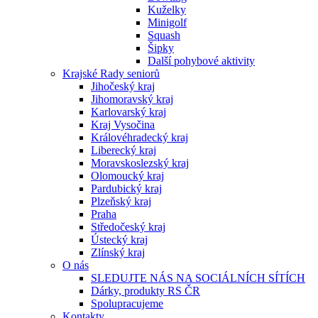
Kuželky
Minigolf
Squash
Šipky
Další pohybové aktivity
Krajské Rady seniorů
Jihočeský kraj
Jihomoravský kraj
Karlovarský kraj
Kraj Vysočina
Královéhradecký kraj
Liberecký kraj
Moravskoslezský kraj
Olomoucký kraj
Pardubický kraj
Plzeňský kraj
Praha
Středočeský kraj
Ústecký kraj
Zlínský kraj
O nás
SLEDUJTE NÁS NA SOCIÁLNÍCH SÍTÍCH
Dárky, produkty RS ČR
Spolupracujeme
Kontakty