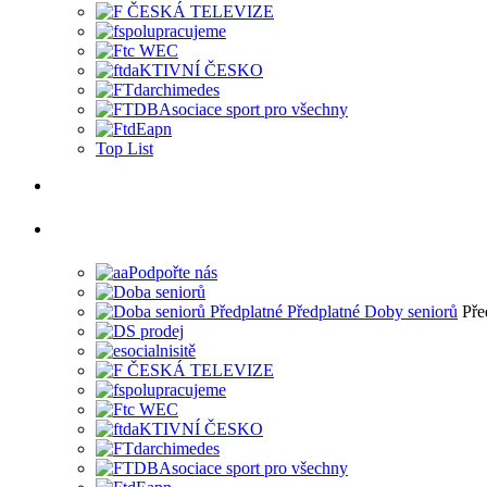
Top List
Pře