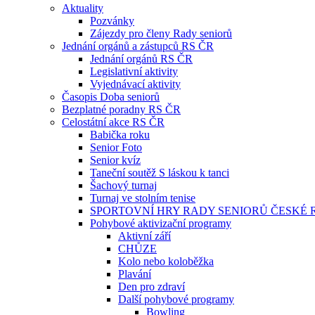
Aktuality
Pozvánky
Zájezdy pro členy Rady seniorů
Jednání orgánů a zástupců RS ČR
Jednání orgánů RS ČR
Legislativní aktivity
Vyjednávací aktivity
Časopis Doba seniorů
Bezplatné poradny RS ČR
Celostátní akce RS ČR
Babička roku
Senior Foto
Senior kvíz
Taneční soutěž S láskou k tanci
Šachový turnaj
Turnaj ve stolním tenise
SPORTOVNÍ HRY RADY SENIORŮ ČESKÉ 
Pohybové aktivizační programy
Aktivní září
CHŮZE
Kolo nebo koloběžka
Plavání
Den pro zdraví
Další pohybové programy
Bowling