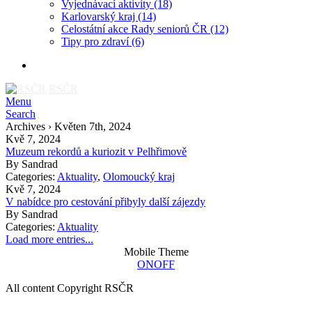
Vyjednávací aktivity
(18)
Karlovarský kraj
(14)
Celostátní akce Rady seniorů ČR
(12)
Tipy pro zdraví
(6)
RSČR
Menu
Search
Archives › Květen 7th, 2024
Kvě 7, 2024
Muzeum rekordů a kuriozit v Pelhřimově
By
Sandrad
Categories:
Aktuality
,
Olomoucký kraj
Kvě 7, 2024
V nabídce pro cestování přibyly další zájezdy
By
Sandrad
Categories:
Aktuality
Load more entries...
Mobile Theme
ON
OFF
All content Copyright RSČR