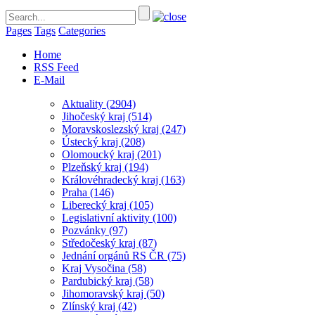
Pages
Tags
Categories
Home
RSS Feed
E-Mail
Aktuality
(2904)
Jihočeský kraj
(514)
Moravskoslezský kraj
(247)
Ústecký kraj
(208)
Olomoucký kraj
(201)
Plzeňský kraj
(194)
Královéhradecký kraj
(163)
Praha
(146)
Liberecký kraj
(105)
Legislativní aktivity
(100)
Pozvánky
(97)
Středočeský kraj
(87)
Jednání orgánů RS ČR
(75)
Kraj Vysočina
(58)
Pardubický kraj
(58)
Jihomoravský kraj
(50)
Zlínský kraj
(42)