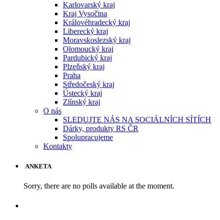
Karlovarský kraj
Kraj Vysočina
Královéhradecký kraj
Liberecký kraj
Moravskoslezský kraj
Olomoucký kraj
Pardubický kraj
Plzeňský kraj
Praha
Středočeský kraj
Ústecký kraj
Zlínský kraj
O nás
SLEDUJTE NÁS NA SOCIÁLNÍCH SÍTÍCH
Dárky, produkty RS ČR
Spolupracujeme
Kontakty
ANKETA
Sorry, there are no polls available at the moment.