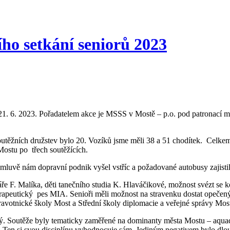
ho setkání seniorů 2023
čně 21. 6. 2023. Pořadatelem akce je MSSS v Mostě – p.o. pod patronac
Soutěžních družstev bylo 20. Vozíků jsme měli 38 a 51 chodítek. Celk
Mostu po třech soutěžících.
uvě nám dopravní podnik vyšel vstříc a požadované autobusy zajistil
ře F. Malíka, děti tanečního studia K. Hlaváčikové, možnost svézt se 
terapeutický pes MIA. Senioři měli možnost na stravenku dostat opečený
ravotnické školy Most a Střední školy diplomacie a veřejné správy Mos
estrý. Soutěže byly tematicky zaměřené na dominanty města Mostu – aq
a. Ten si svou disciplínu vyhodnocuje sám. Jediným negativem bylo dlou