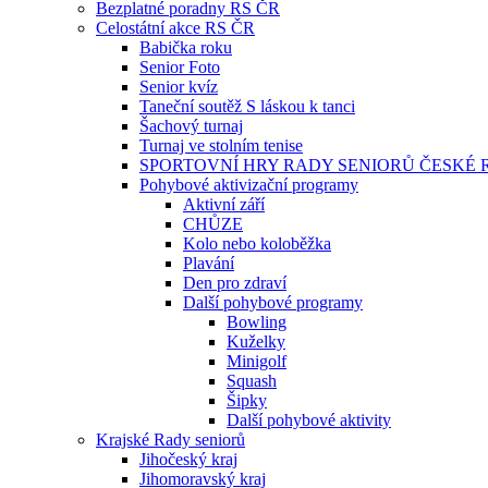
Bezplatné poradny RS ČR
Celostátní akce RS ČR
Babička roku
Senior Foto
Senior kvíz
Taneční soutěž S láskou k tanci
Šachový turnaj
Turnaj ve stolním tenise
SPORTOVNÍ HRY RADY SENIORŮ ČESKÉ 
Pohybové aktivizační programy
Aktivní září
CHŮZE
Kolo nebo koloběžka
Plavání
Den pro zdraví
Další pohybové programy
Bowling
Kuželky
Minigolf
Squash
Šipky
Další pohybové aktivity
Krajské Rady seniorů
Jihočeský kraj
Jihomoravský kraj