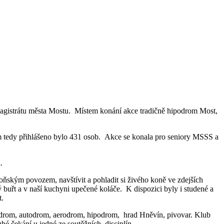
í magistrátu města Mostu. Místem konání akce tradičně hipodrom Most,
em tedy přihlášeno bylo 431 osob. Akce se konala pro seniory MSSS a
.
koňským povozem, navštívit a pohladit si živého koně ve zdejších
 buřt a v naší kuchyni upečené koláče. K dispozici byly i studené a
t.
uadrom, autodrom, aerodrom, hipodrom, hrad Hněvín, pivovar. Klub
hé čekání u jedné ze soutěžních disciplín.