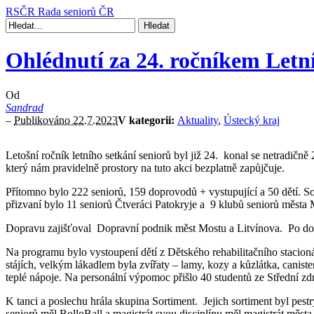
RSČR
Rada seniorů ČR
Ohlédnutí za 24. ročníkem Letní
Od
Sandrad
–
Publikováno 22.7.2023
V kategorii:
Aktuality
,
Ústecký kraj
Letošní ročník letního setkání seniorů byl již 24. konal se netradi
který nám pravidelně prostory na tuto akci bezplatně zapůjčuje.
Přítomno bylo 222 seniorů, 159 doprovodů + vystupující a 50 dětí. 
přizvaní bylo 11 seniorů Čtveráci Patokryje a 9 klubů seniorů města 
Dopravu zajišťoval Dopravní podnik měst Mostu a Litvínova. Po doml
Na programu bylo vystoupení dětí z Dětského rehabilitačního stacioná
stájích, velkým lákadlem byla zvířaty – lamy, kozy a kůzlátka, canis
teplé nápoje. Na personální výpomoc přišlo 40 studentů ze Střední zd
K tanci a poslechu hrála skupina Sortiment. Jejich sortiment byl p
seniorů měl BolloBall a magistrát svou disciplínu měl magistrát měst