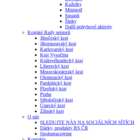
Kuželky
Minigolf
Squash
Šipky
Další pohybové aktivity
Krajské Rady seniorů
Jihočeský kraj
Jihomoravský kraj
Karlovarský kraj
Kraj Vysočina
Královéhradecký kraj
Liberecký kraj
Moravskoslezský kraj
Olomoucký kraj
Pardubický kraj
Plzeňský kraj
Praha
Středočeský kraj
Ústecký kraj
Zlínský kraj
O nás
SLEDUJTE NÁS NA SOCIÁLNÍCH SÍTÍCH
Dárky, produkty RS ČR
Spolupracujeme
Kontakty