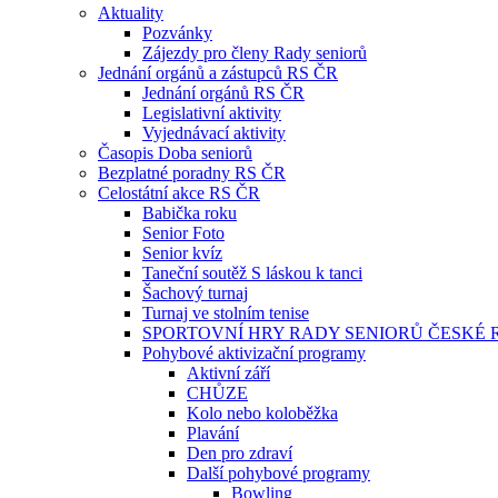
Aktuality
Pozvánky
Zájezdy pro členy Rady seniorů
Jednání orgánů a zástupců RS ČR
Jednání orgánů RS ČR
Legislativní aktivity
Vyjednávací aktivity
Časopis Doba seniorů
Bezplatné poradny RS ČR
Celostátní akce RS ČR
Babička roku
Senior Foto
Senior kvíz
Taneční soutěž S láskou k tanci
Šachový turnaj
Turnaj ve stolním tenise
SPORTOVNÍ HRY RADY SENIORŮ ČESKÉ 
Pohybové aktivizační programy
Aktivní září
CHŮZE
Kolo nebo koloběžka
Plavání
Den pro zdraví
Další pohybové programy
Bowling