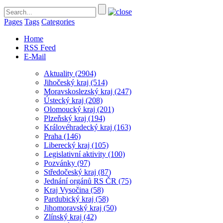
Pages
Tags
Categories
Home
RSS Feed
E-Mail
Aktuality
(2904)
Jihočeský kraj
(514)
Moravskoslezský kraj
(247)
Ústecký kraj
(208)
Olomoucký kraj
(201)
Plzeňský kraj
(194)
Královéhradecký kraj
(163)
Praha
(146)
Liberecký kraj
(105)
Legislativní aktivity
(100)
Pozvánky
(97)
Středočeský kraj
(87)
Jednání orgánů RS ČR
(75)
Kraj Vysočina
(58)
Pardubický kraj
(58)
Jihomoravský kraj
(50)
Zlínský kraj
(42)