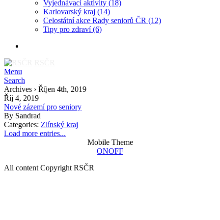
Vyjednávací aktivity
(18)
Karlovarský kraj
(14)
Celostátní akce Rady seniorů ČR
(12)
Tipy pro zdraví
(6)
RSČR
Menu
Search
Archives › Říjen 4th, 2019
Říj 4, 2019
Nové zázemí pro seniory
By
Sandrad
Categories:
Zlínský kraj
Load more entries...
Mobile Theme
ON
OFF
All content Copyright RSČR