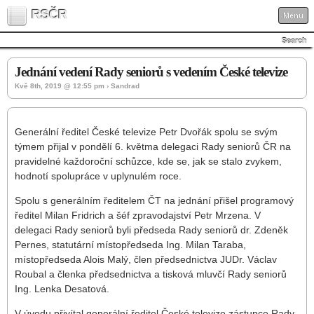
RSČR
Menu
Search
Jednání vedení Rady seniorů s vedením České televize
Kvě 8th, 2019 @ 12:55 pm › Sandrad
Generální ředitel České televize Petr Dvořák spolu se svým
týmem přijal v pondělí 6. květma delegaci Rady seniorů ČR na
pravidelné každoroční schůzce, kde se, jak se stalo zvykem,
hodnotí spolupráce v uplynulém roce.
Spolu s generálním ředitelem ČT na jednání přišel programový
ředitel Milan Fridrich a šéf zpravodajství Petr Mrzena. V
delegaci Rady seniorů byli předseda Rady seniorů dr. Zdeněk
Pernes, statutární místopředseda Ing. Milan Taraba,
místopředseda Alois Malý, člen předsednictva JUDr. Václav
Roubal a členka předsednictva a tisková mluvčí Rady seniorů
Ing. Lenka Desatová.
V úvodu přivítal generální ředitel České televize zástupce Rady