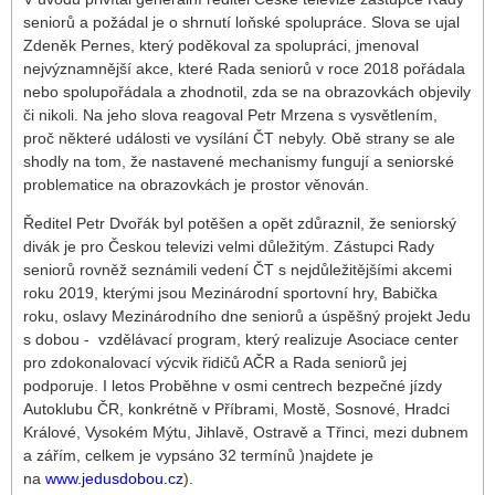
seniorů a požádal je o shrnutí loňské spolupráce. Slova se ujal
Zdeněk Pernes, který poděkoval za spolupráci, jmenoval
nejvýznamnější akce, které Rada seniorů v roce 2018 pořádala
nebo spolupořádala a zhodnotil, zda se na obrazovkách objevily
či nikoli. Na jeho slova reagoval Petr Mrzena s vysvětlením,
proč některé události ve vysílání ČT nebyly. Obě strany se ale
shodly na tom, že nastavené mechanismy fungují a seniorské
problematice na obrazovkách je prostor věnován.
Ředitel Petr Dvořák byl potěšen a opět zdůraznil, že seniorský
divák je pro Českou televizi velmi důležitým. Zástupci Rady
seniorů rovněž seznámili vedení ČT s nejdůležitějšími akcemi
roku 2019, kterými jsou Mezinárodní sportovní hry, Babička
roku, oslavy Mezinárodního dne seniorů a úspěšný projekt Jedu
s dobou - vzdělávací program, který realizuje Asociace center
pro zdokonalovací výcvik řidičů AČR a Rada seniorů jej
podporuje. I letos Proběhne v osmi centrech bezpečné jízdy
Autoklubu ČR, konkrétně v Příbrami, Mostě, Sosnové, Hradci
Králové, Vysokém Mýtu, Jihlavě, Ostravě a Třinci, mezi dubnem
a zářím, celkem je vypsáno 32 termínů )najdete je
na
www.jedusdobou.cz
).