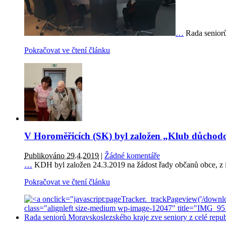
…
Rada seniorů
Pokračovat ve čtení článku
V Horoměřicích (SK) byl založen „Klub důchod
Publikováno 29.4.2019
|
Žádné komentáře
…
KDH byl založen 24.3.2019 na žádost řady občanů obce, z in
Pokračovat ve čtení článku