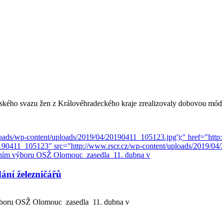
kého svazu žen z Královéhradeckého kraje zrealizovaly dobovou módní
ání železničářů
boru OSŽ Olomouc zasedla 11. dubna v