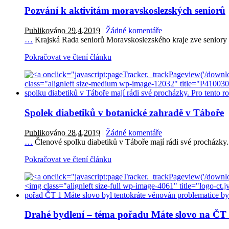
Pozvání k aktivitám moravskoslezských seniorů
Publikováno 29.4.2019
|
Žádné komentáře
…
Krajská Rada seniorů Moravskoslezského kraje zve seniory z 
Pokračovat ve čtení článku
Spolek diabetiků v botanické zahradě v Táboře
Publikováno 28.4.2019
|
Žádné komentáře
…
Členové spolku diabetiků v Táboře mají rádi své procházky. 
Pokračovat ve čtení článku
Drahé bydlení – téma pořadu Máte slovo na ČT