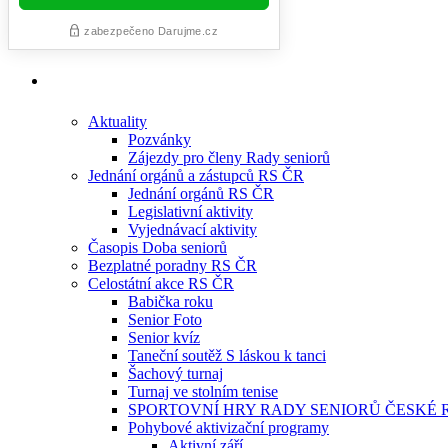
Aktuality
Pozvánky
Zájezdy pro členy Rady seniorů
Jednání orgánů a zástupců RS ČR
Jednání orgánů RS ČR
Legislativní aktivity
Vyjednávací aktivity
Časopis Doba seniorů
Bezplatné poradny RS ČR
Celostátní akce RS ČR
Babička roku
Senior Foto
Senior kvíz
Taneční soutěž S láskou k tanci
Šachový turnaj
Turnaj ve stolním tenise
SPORTOVNÍ HRY RADY SENIORŮ ČESKÉ 
Pohybové aktivizační programy
Aktivní září