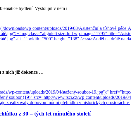
lematice bydlení. Vystoupil v něm i
 z nich již dokonce …
lídku z 30 – tých let minulého století