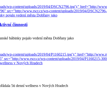
tivní činnosti
řanské bábinky pojalo vedení města Dobřany jako
ořádala 5ti denní wellness v Nových Hradech