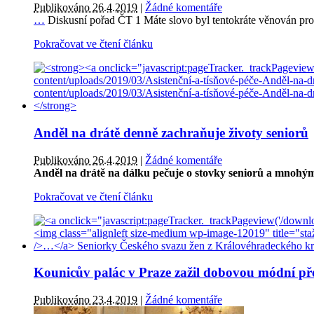
Publikováno 26.4.2019
|
Žádné komentáře
…
Diskusní pořad ČT 1 Máte slovo byl tentokráte věnován prob
Pokračovat ve čtení článku
Anděl na drátě denně zachraňuje životy seniorů
Publikováno 26.4.2019
|
Žádné komentáře
Anděl na drátě na dálku pečuje o stovky seniorů a mnohým
Pokračovat ve čtení článku
Kounicův palác v Praze zažil dobovou módní přeh
Publikováno 23.4.2019
|
Žádné komentáře