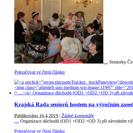
…
Seniorky Čes
Pokračovat ve čtení článku
Krajská Rada seniorů hostem na výročním zased
Publikováno 16.4.2019
|
Žádné komentáře
…
Organizace důchodů (OD1 +OD2 +OD 3) při závodním vý
Pokračovat ve čtení článku