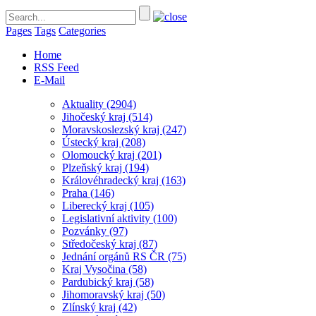
Pages
Tags
Categories
Home
RSS Feed
E-Mail
Aktuality
(2904)
Jihočeský kraj
(514)
Moravskoslezský kraj
(247)
Ústecký kraj
(208)
Olomoucký kraj
(201)
Plzeňský kraj
(194)
Královéhradecký kraj
(163)
Praha
(146)
Liberecký kraj
(105)
Legislativní aktivity
(100)
Pozvánky
(97)
Středočeský kraj
(87)
Jednání orgánů RS ČR
(75)
Kraj Vysočina
(58)
Pardubický kraj
(58)
Jihomoravský kraj
(50)
Zlínský kraj
(42)