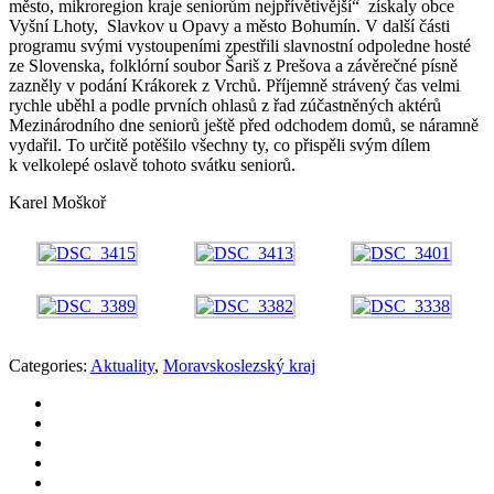
město, mikroregion kraje seniorům nejpřívětivější“ získaly obce
Vyšní Lhoty, Slavkov u Opavy a město Bohumín. V další části
programu svými vystoupeními zpestřili slavnostní odpoledne hosté
ze Slovenska, folklórní soubor Šariš z Prešova a závěrečné písně
zazněly v podání Krákorek z Vrchů. Příjemně strávený čas velmi
rychle uběhl a podle prvních ohlasů z řad zúčastněných aktérů
Mezinárodního dne seniorů ještě před odchodem domů, se náramně
vydařil. To určitě potěšilo všechny ty, co přispěli svým dílem
k velkolepé oslavě tohoto svátku seniorů.
Karel Moškoř
Categories:
Aktuality
,
Moravskoslezský kraj