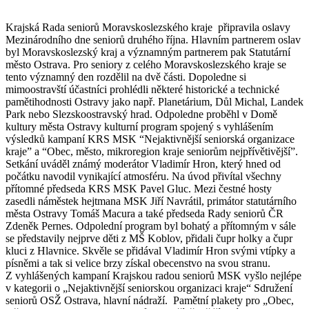
Krajská Rada seniorů Moravskoslezského kraje připravila oslavy
Mezinárodního dne seniorů druhého října. Hlavním partnerem oslav
byl Moravskoslezský kraj a významným partnerem pak Statutární
město Ostrava. Pro seniory z celého Moravskoslezského kraje se
tento významný den rozdělil na dvě části. Dopoledne si
mimoostravští účastníci prohlédli některé historické a technické
pamětihodnosti Ostravy jako např. Planetárium, Důl Michal, Landek
Park nebo Slezskoostravský hrad. Odpoledne proběhl v Domě
kultury města Ostravy kulturní program spojený s vyhlášením
výsledků kampaní KRS MSK “Nejaktivnější seniorská organizace
kraje” a “Obec, město, mikroregion kraje seniorům nejpřívětivější”.
Setkání uváděl známý moderátor Vladimír Hron, který hned od
počátku navodil vynikající atmosféru. Na úvod přivítal všechny
přítomné předseda KRS MSK Pavel Gluc. Mezi čestné hosty
zasedli náměstek hejtmana MSK Jiří Navrátil, primátor statutárního
města Ostravy Tomáš Macura a také předseda Rady seniorů ČR
Zdeněk Pernes. Odpolední program byl bohatý a přítomným v sále
se představily nejprve děti z MŠ Koblov, přidali čupr holky a čupr
kluci z Hlavnice. Skvěle se přidával Vladimír Hron svými vtípky a
písněmi a tak si velice brzy získal obecenstvo na svou stranu.
Z vyhlášených kampaní Krajskou radou seniorů MSK vyšlo nejlépe
v kategorii o „Nejaktivnější seniorskou organizaci kraje“ Sdružení
seniorů OSŽ Ostrava, hlavní nádraží. Pamětní plakety pro „Obec,