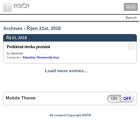
RSČR
Menu
Search
Archives › Říjen 21st, 2018
Říj 21, 2018
Podzimní stezka poznání
By
Sandrad
Categories:
Aktuality
,
Olomoucký kraj
Load more entries...
Mobile Theme
ON
OFF
All content Copyright RSČR