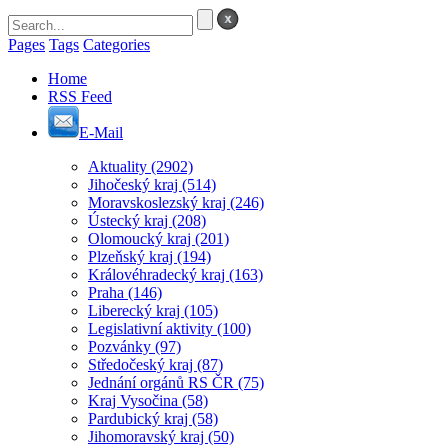
Pages
Tags
Categories
Home
RSS Feed
E-Mail
Aktuality
(2902)
Jihočeský kraj
(514)
Moravskoslezský kraj
(246)
Ústecký kraj
(208)
Olomoucký kraj
(201)
Plzeňský kraj
(194)
Královéhradecký kraj
(163)
Praha
(146)
Liberecký kraj
(105)
Legislativní aktivity
(100)
Pozvánky
(97)
Středočeský kraj
(87)
Jednání orgánů RS ČR
(75)
Kraj Vysočina
(58)
Pardubický kraj
(58)
Jihomoravský kraj
(50)