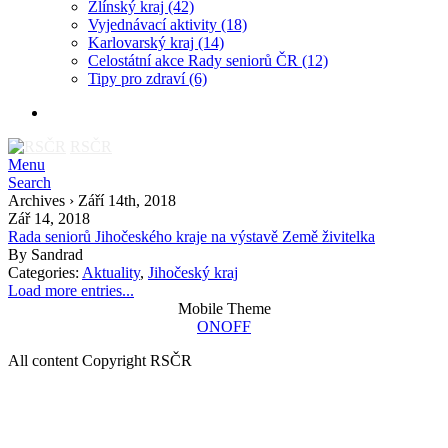
Zlínský kraj
(42)
Vyjednávací aktivity
(18)
Karlovarský kraj
(14)
Celostátní akce Rady seniorů ČR
(12)
Tipy pro zdraví
(6)
RSČR
Menu
Search
Archives › Září 14th, 2018
Zář 14, 2018
Rada seniorů Jihočeského kraje na výstavě Země živitelka
By
Sandrad
Categories:
Aktuality
,
Jihočeský kraj
Load more entries...
Mobile Theme
ON
OFF
All content Copyright RSČR